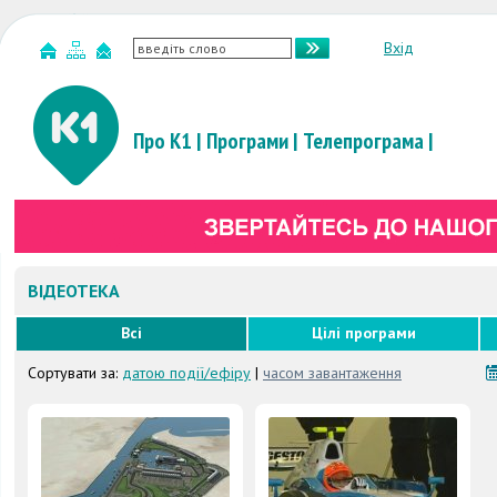
Вхід
Про К1
|
Програми
|
Телепрограма
|
ВІДЕОТЕКА
Всі
Цілі програми
Сортувати за:
датою події/ефіру
|
часом завантаження