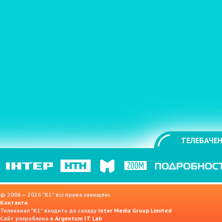
ТЕЛЕБАЧЕН
© 2006 — 2026 "K1" всі права захищені.
Контакти
Телеканал "К1" входить до складу
Inter Media Group Limited
Сайт розроблено в
Argentum IT Lab