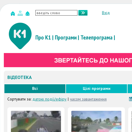
Вхід
Про К1
|
Програми
|
Телепрограма
|
ВІДЕОТЕКА
Всі
Цілі програми
Сортувати за:
датою події/ефіру
|
часом завантаження