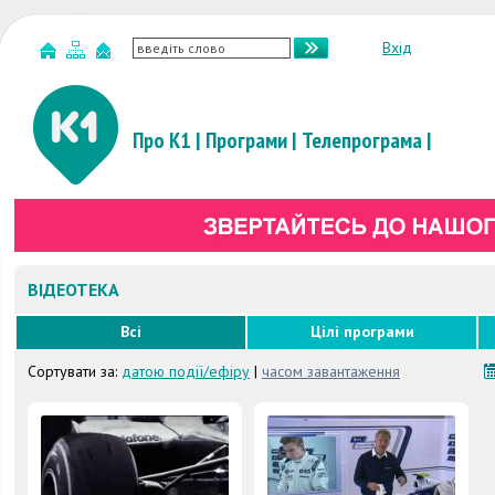
Вхід
Про К1
|
Програми
|
Телепрограма
|
ВІДЕОТЕКА
Всі
Цілі програми
Сортувати за:
датою події/ефіру
|
часом завантаження