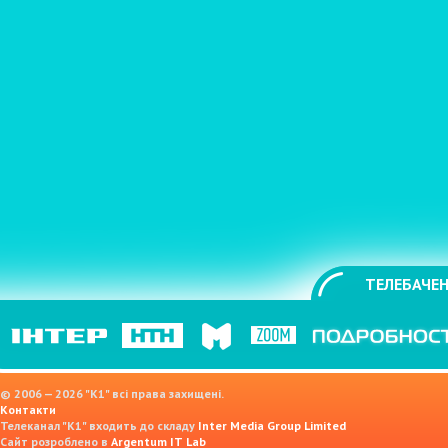
ТЕЛЕБАЧЕН
© 2006 — 2026 "K1" всі права захищені.
Контакти
Телеканал "К1" входить до складу
Inter Media Group Limited
Сайт розроблено в
Argentum IT Lab