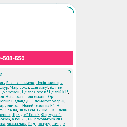
И
оль
,
Вітання з зимою
,
Шопінг монстри
,
ужур
,
Матріархат
,
Дай лапу!
,
Вдягни
кщо зможеш
,
Це твоя весна! Це твій К1!
,
три
,
Нова осінь, нові емоції!
,
Орел і
Шопінг
,
Відчайдушні домогосподарки
,
дружимося!
,
Новий сезон на К1
,
Не
ти
,
Спеція
,
Чи знаєте ви, що...
,
К1. Лови
кептик
,
Що? Де? Коли?
,
Формула-1
,
 сезон
,
autoEVO
,
КВН: Українська ліга
їна
,
Брама часу
,
Код доступу
,
Там, де