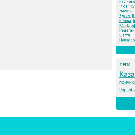
нас нем
Ілюзії с
смужки
,
Здєся
,
Щ
Решка
,
К1!
,
Шеф
Рецепти
щастя. Н
Навколо
ТЕГИ
Каза
пончик
Чорноб