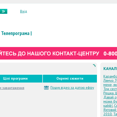
Вхід
Телепрограма
|
КАНАЛ
Карамб
Цілі програми
Окремі сюжети
Лямур Т
мене, я
м завантаження
Пошук відео за датою ефіру
Три сес
Решка. 
Давай о
може бу
кайф!
,
С
Яхтовий
2010
,
Та