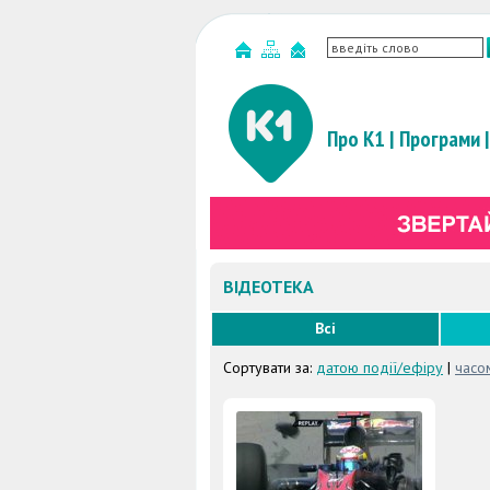
Про К1
|
Програми
|
ВІДЕОТЕКА
Всі
Сортувати за:
датою події/ефіру
|
часо