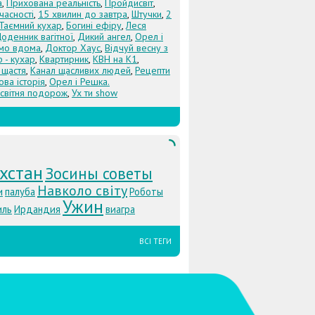
а
,
Прихована реальність
,
Пройдисвіт
,
учасності
,
15 хвилин до завтра
,
Штучки
,
2
Таємний кухар
,
Богині ефіру
,
Леся
оденник вагітної
,
Дикий ангел
,
Орел і
Їмо вдома
,
Доктор Хаус
,
Відчуй весну з
 - кухар
,
Квартирник
,
КВН на К1
,
 щастя
,
Канал щасливих людей
,
Рецепти
ова історія
,
Орел і Решка.
світня подорож
,
Ух ти show
хстан
Зосины советы
Навколо світу
и
палуба
Роботы
Ужин
иль
Ирдандия
виагра
ВСІ ТЕГИ