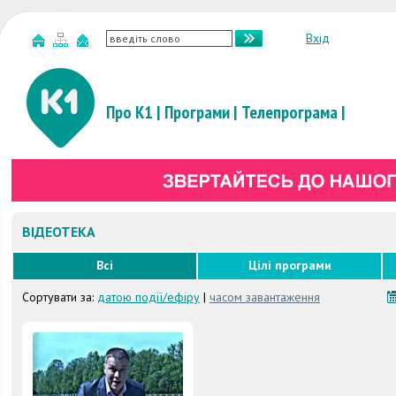
Вхід
Про К1
|
Програми
|
Телепрограма
|
ВІДЕОТЕКА
Всі
Цілі програми
Сортувати за:
датою події/ефіру
|
часом завантаження