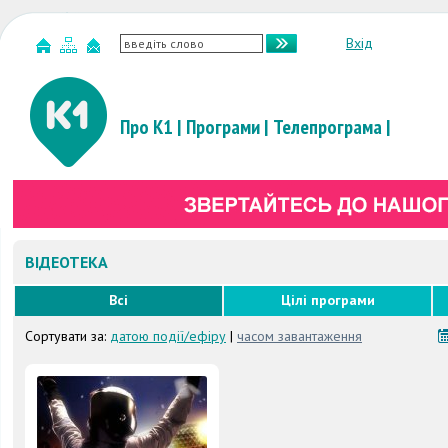
Вхід
Про К1
|
Програми
|
Телепрограма
|
ВІДЕОТЕКА
Всі
Цілі програми
Сортувати за:
датою події/ефіру
|
часом завантаження