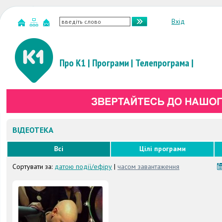
Вхід
Про К1
|
Програми
|
Телепрограма
|
ВІДЕОТЕКА
Всі
Цілі програми
Сортувати за:
датою події/ефіру
|
часом завантаження