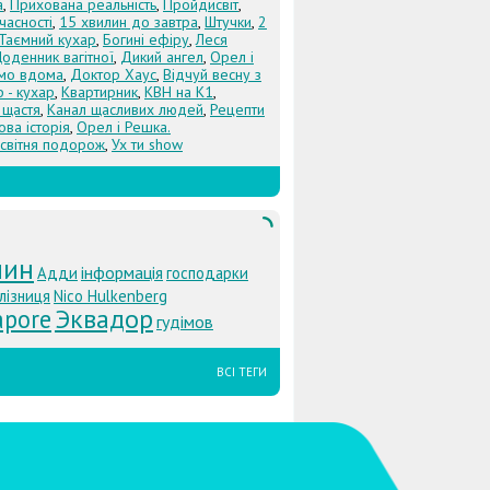
а
,
Прихована реальність
,
Пройдисвіт
,
учасності
,
15 хвилин до завтра
,
Штучки
,
2
Таємний кухар
,
Богині ефіру
,
Леся
оденник вагітної
,
Дикий ангел
,
Орел і
Їмо вдома
,
Доктор Хаус
,
Відчуй весну з
 - кухар
,
Квартирник
,
КВН на К1
,
 щастя
,
Канал щасливих людей
,
Рецепти
ова історія
,
Орел і Решка.
світня подорож
,
Ух ти show
лин
інформація
Адди
господарки
лізниця
Nico Hulkenberg
Эквадор
apore
гудімов
ВСІ ТЕГИ