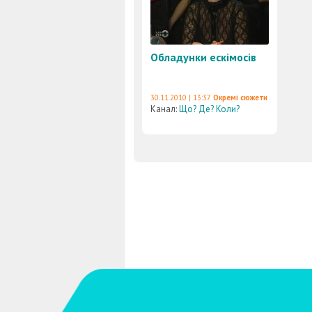
Обладунки ескімосів
30.11.2010 | 13:37
Окремі сюжети
Канал:
Що? Де? Коли?