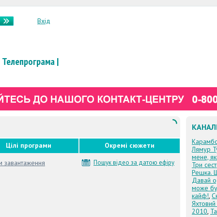
Вхід
Телепрограма
|
КАНАЛ
Карамб
Цілі програми
Окремі сюжети
Лямур Т
мене, я
м завантаження
Пошук відео за датою ефіру
Три сес
Решка. 
Давай о
може бу
кайф!
,
С
Яхтовий
2010
,
Та