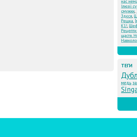
нас нем
Ілюзії с
смужки
,
Здєся
,
Щ
Решка
,
К1!
,
Шеф
Рецепти
щастя. Н
Навколо
ТЕГИ
Дуб
медь
за
Sing