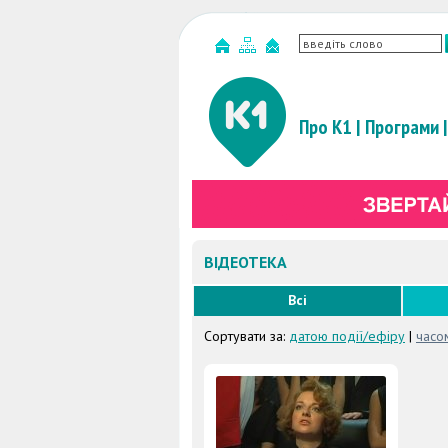
Про К1
|
Програми
|
ВІДЕОТЕКА
Всі
Сортувати за:
датою події/ефіру
|
часо