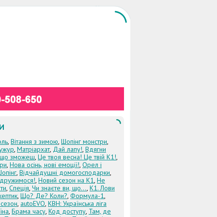
И
оль
,
Вітання з зимою
,
Шопінг монстри
,
ужур
,
Матріархат
,
Дай лапу!
,
Вдягни
кщо зможеш
,
Це твоя весна! Це твій К1!
,
три
,
Нова осінь, нові емоції!
,
Орел і
Шопінг
,
Відчайдушні домогосподарки
,
дружимося!
,
Новий сезон на К1
,
Не
ти
,
Спеція
,
Чи знаєте ви, що...
,
К1. Лови
кептик
,
Що? Де? Коли?
,
Формула-1
,
 сезон
,
autoEVO
,
КВН: Українська ліга
їна
,
Брама часу
,
Код доступу
,
Там, де