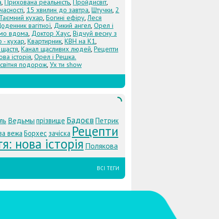
а
,
Прихована реальність
,
Пройдисвіт
,
учасності
,
15 хвилин до завтра
,
Штучки
,
2
Таємний кухар
,
Богині ефіру
,
Леся
оденник вагітної
,
Дикий ангел
,
Орел і
Їмо вдома
,
Доктор Хаус
,
Відчуй весну з
 - кухар
,
Квартирник
,
КВН на К1
,
 щастя
,
Канал щасливих людей
,
Рецепти
ова історія
,
Орел і Решка.
світня подорож
,
Ух ти show
Бадоєв
Ведьмы
ль
прізвище
Петрик
Рецепти
ва вежа
Борхес
зачіска
я: нова історія
Полякова
ВСІ ТЕГИ