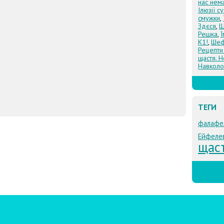
нас нем
Ілюзії с
смужки
,
Здєся
,
Щ
Решка
,
К1!
,
Шеф
Рецепти
щастя. Н
Навколо
ТЕГИ
фалафе
Ейфеле
щаст