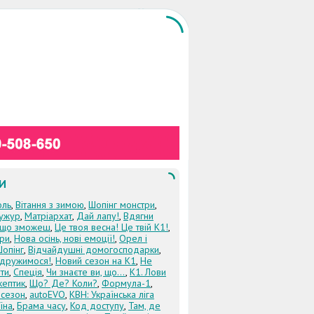
И
оль
,
Вітання з зимою
,
Шопінг монстри
,
ужур
,
Матріархат
,
Дай лапу!
,
Вдягни
кщо зможеш
,
Це твоя весна! Це твій К1!
,
три
,
Нова осінь, нові емоції!
,
Орел і
Шопінг
,
Відчайдушні домогосподарки
,
дружимося!
,
Новий сезон на К1
,
Не
ти
,
Спеція
,
Чи знаєте ви, що...
,
К1. Лови
кептик
,
Що? Де? Коли?
,
Формула-1
,
 сезон
,
autoEVO
,
КВН: Українська ліга
їна
,
Брама часу
,
Код доступу
,
Там, де