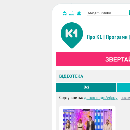
Про К1
|
Програми
|
ВІДЕОТЕКА
Всі
Сортувати за:
датою події/ефіру
|
часо