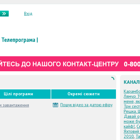
Вхід
Телепрограма
|
КАНАЛ
Карамб
Цілі програми
Окремі сюжети
Лямур Т
мене, я
м завантаження
Пошук відео за датою ефіру
Три сес
Решка. 
Давай о
може бу
кайф!
,
С
Яхтовий
2010
,
Та