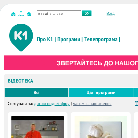
Вхід
Про К1
|
Програми
|
Телепрограма
|
ВІДЕОТЕКА
Всі
Цілі програми
Сортувати за:
датою події/ефіру
|
часом завантаження