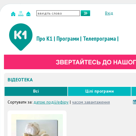
Вхід
Про К1
|
Програми
|
Телепрограма
|
ВІДЕОТЕКА
Всі
Цілі програми
Сортувати за:
датою події/ефіру
|
часом завантаження