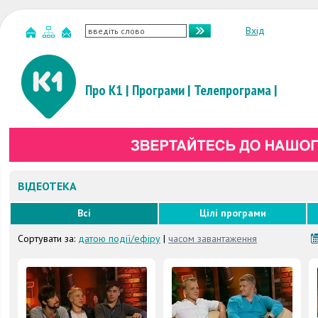
Вхід
Про К1
|
Програми
|
Телепрограма
|
ВІДЕОТЕКА
Всі
Цілі програми
Сортувати за:
датою події/ефіру
|
часом завантаження