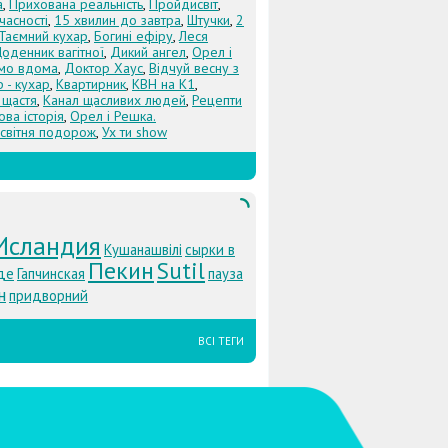
а
,
Прихована реальність
,
Пройдисвіт
,
учасності
,
15 хвилин до завтра
,
Штучки
,
2
Таємний кухар
,
Богині ефіру
,
Леся
оденник вагітної
,
Дикий ангел
,
Орел і
Їмо вдома
,
Доктор Хаус
,
Відчуй весну з
 - кухар
,
Квартирник
,
КВН на К1
,
 щастя
,
Канал щасливих людей
,
Рецепти
ова історія
,
Орел і Решка.
світня подорож
,
Ух ти show
Исландия
Кушанашвілі
сырки в
Пекин
Sutil
де
Гапчинская
пауза
н
придворний
ВСІ ТЕГИ