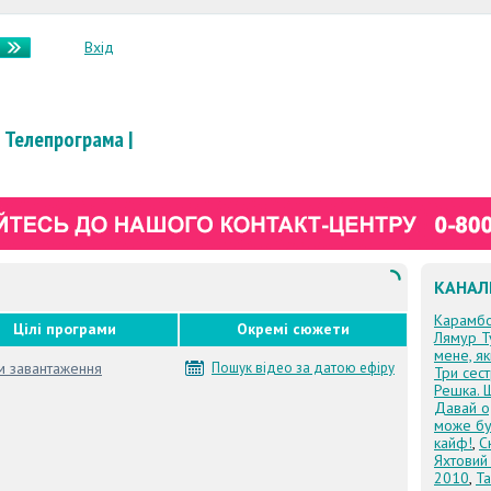
Вхід
Телепрограма
|
КАНАЛ
Карамб
Цілі програми
Окремі сюжети
Лямур Т
мене, я
м завантаження
Пошук відео за датою ефіру
Три сес
Решка. 
Давай о
може бу
кайф!
,
С
Яхтовий
2010
,
Та