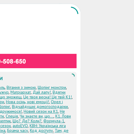
И
оль
,
Вітання з зимою
,
Шопінг монстри
,
ужур
,
Матріархат
,
Дай лапу!
,
Вдягни
кщо зможеш
,
Це твоя весна! Це твій К1!
,
три
,
Нова осінь, нові емоції!
,
Орел і
Шопінг
,
Відчайдушні домогосподарки
,
дружимося!
,
Новий сезон на К1
,
Не
ти
,
Спеція
,
Чи знаєте ви, що...
,
К1. Лови
кептик
,
Що? Де? Коли?
,
Формула-1
,
 сезон
,
autoEVO
,
КВН: Українська ліга
їна
,
Брама часу
,
Код доступу
,
Там, де