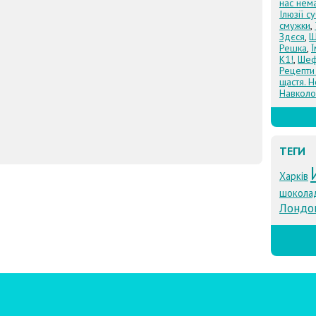
нас нем
Ілюзії с
смужки
,
Здєся
,
Щ
Решка
,
К1!
,
Шеф
Рецепти
щастя. Н
Навколо
ТЕГИ
Харків
шокола
Лондо