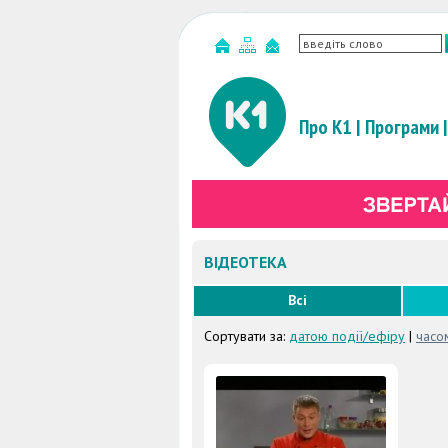
Про К1
|
Програми
|
ВІДЕОТЕКА
Всі
Сортувати за:
датою події/ефіру
|
часо