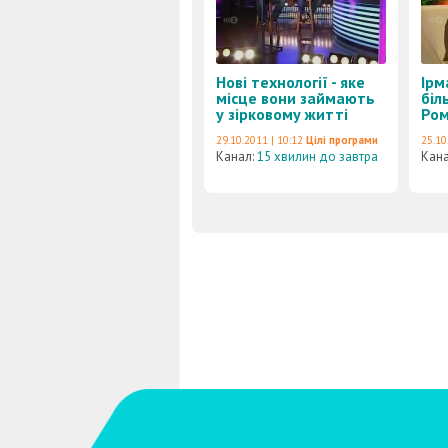
Нові технології - яке
Ірм
місце вони займають
біл
у зірковому житті
Ром
29.10.2011 | 10:12
Цілі програми
25.10
Канал:
15 хвилин до завтра
Кан