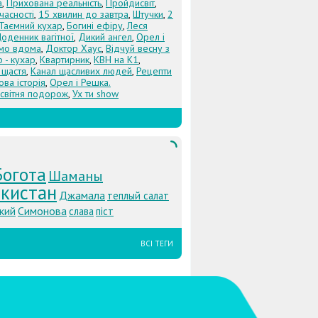
а
,
Прихована реальність
,
Пройдисвіт
,
учасності
,
15 хвилин до завтра
,
Штучки
,
2
Таємний кухар
,
Богині ефіру
,
Леся
оденник вагітної
,
Дикий ангел
,
Орел і
Їмо вдома
,
Доктор Хаус
,
Відчуй весну з
 - кухар
,
Квартирник
,
КВН на К1
,
 щастя
,
Канал щасливих людей
,
Рецепти
ова історія
,
Орел і Решка.
світня подорож
,
Ух ти show
Богота
Шаманы
екистан
Джамала
теплый салат
кий
Симонова
слава
піст
ВСІ ТЕГИ