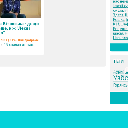
нас нем
Ілюзії с
смужки
,
Здєся
,
Щ
Решка
,
а Вітовська - дещо
К1!
,
Шеф
ьше, ніж "Леся і
Рецепти
а"
щастя. Н
Навколо
.2011 | 11:49
Цілі програми
ал:
15 хвилин до завтра
ТЕГИ
дурня
Узб
Горянсь