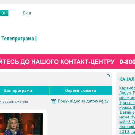
Вхід
Телепрограма
|
КАНАЛ
Карамб
Цілі програми
Окремі сюжети
Лямур Т
мене, я
м завантаження
Пошук відео за датою ефіру
Три сес
Решка. 
Давай о
може бу
кайф!
,
С
Яхтовий
2010
,
Та