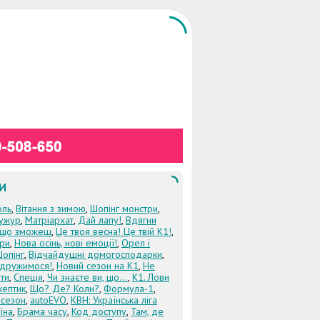
И
оль
,
Вітання з зимою
,
Шопінг монстри
,
ужур
,
Матріархат
,
Дай лапу!
,
Вдягни
кщо зможеш
,
Це твоя весна! Це твій К1!
,
три
,
Нова осінь, нові емоції!
,
Орел і
Шопінг
,
Відчайдушні домогосподарки
,
дружимося!
,
Новий сезон на К1
,
Не
ти
,
Спеція
,
Чи знаєте ви, що...
,
К1. Лови
кептик
,
Що? Де? Коли?
,
Формула-1
,
 сезон
,
autoEVO
,
КВН: Українська ліга
їна
,
Брама часу
,
Код доступу
,
Там, де