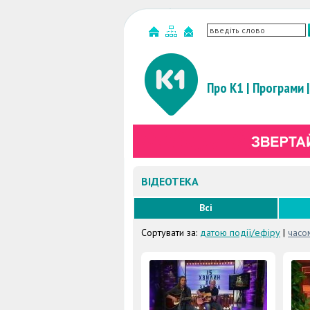
Про К1
|
Програми
|
ВІДЕОТЕКА
Всі
Сортувати за:
датою події/ефіру
|
часо