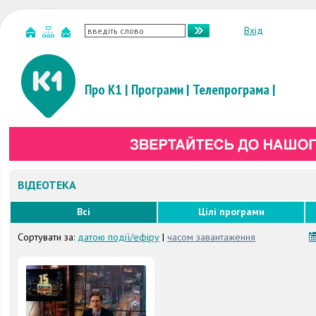
Вхід
Про К1
|
Програми
|
Телепрограма
|
ВІДЕОТЕКА
Всі
Цілі програми
Сортувати за:
датою події/ефіру
|
часом завантаження