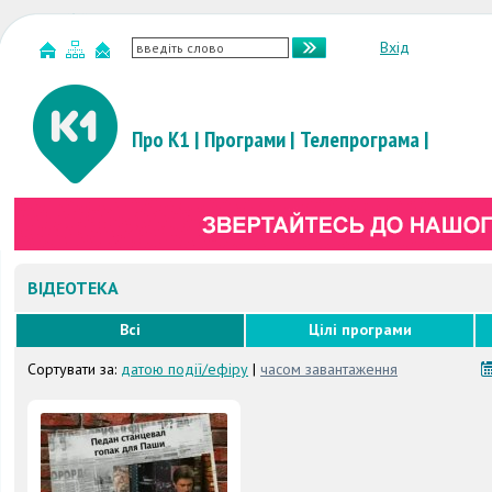
Вхід
Про К1
|
Програми
|
Телепрограма
|
ВІДЕОТЕКА
Всі
Цілі програми
Сортувати за:
датою події/ефіру
|
часом завантаження