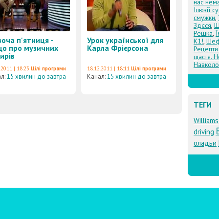
нас нем
Ілюзії с
смужки
,
Здєся
,
Щ
Решка
,
воча п'ятниця -
Урок української для
К1!
,
Шеф
о про музичних
Карла Фрієрсона
Рецепти
ирів
щастя. Н
Навколо
.2011 | 18:23
Цілі програми
18.12.2011 | 18:11
Цілі програми
ал:
15 хвилин до завтра
Канал:
15 хвилин до завтра
ТЕГИ
Williams
driving
оладьи