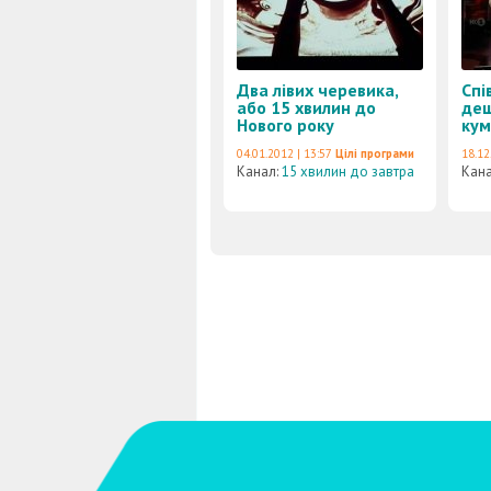
Два лівих черевика,
Спі
або 15 хвилин до
дещ
Нового року
кум
04.01.2012 | 13:57
Цілі програми
18.12
Канал:
15 хвилин до завтра
Кан