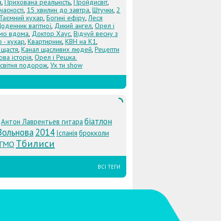
а
,
Прихована реальність
,
Пройдисвіт
,
учасності
,
15 хвилин до завтра
,
Штучки
,
2
Таємний кухар
,
Богині ефіру
,
Леся
оденник вагітної
,
Дикий ангел
,
Орел і
Їмо вдома
,
Доктор Хаус
,
Відчуй весну з
 - кухар
,
Квартирник
,
КВН на К1
,
 щастя
,
Канал щасливих людей
,
Рецепти
ова історія
,
Орел і Решка.
світня подорож
,
Ух ти show
біатлон
Антон Лаврентьев гитара
Вольнова
2014
Іспанія
брокколи
Тбилиси
ГМО
ВСІ ТЕГИ