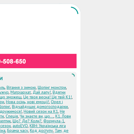
И
оль
,
Вітання з зимою
,
Шопінг монстри
,
ужур
,
Матріархат
,
Дай лапу!
,
Вдягни
кщо зможеш
,
Це твоя весна! Це твій К1!
,
три
,
Нова осінь, нові емоції!
,
Орел і
Шопінг
,
Відчайдушні домогосподарки
,
дружимося!
,
Новий сезон на К1
,
Не
ти
,
Спеція
,
Чи знаєте ви, що...
,
К1. Лови
кептик
,
Що? Де? Коли?
,
Формула-1
,
 сезон
,
autoEVO
,
КВН: Українська ліга
їна
,
Брама часу
,
Код доступу
,
Там, де