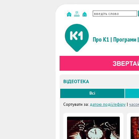
Про К1
|
Програми
|
ВІДЕОТЕКА
Всі
Сортувати за:
датою події/ефіру
|
часо