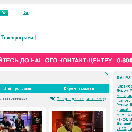
Вхід
Телепрограма
|
КАНАЛ
Карамб
Цілі програми
Окремі сюжети
Лямур Т
мене, я
м завантаження
Пошук відео за датою ефіру
Три сес
Решка. 
Давай о
може бу
кайф!
,
С
Яхтовий
2010
,
Та