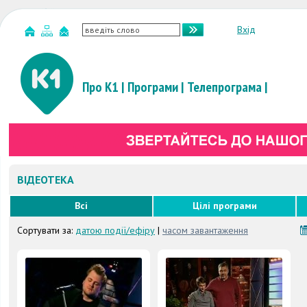
Вхід
Про К1
|
Програми
|
Телепрограма
|
ВІДЕОТЕКА
Всі
Цілі програми
Сортувати за:
датою події/ефіру
|
часом завантаження