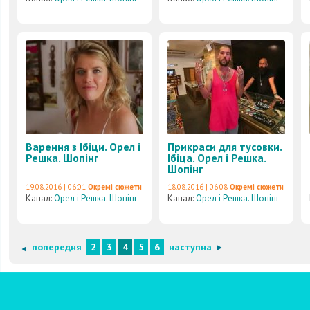
Варення з Ібіци. Орел і
Прикраси для тусовки.
Решка. Шопінг
Ібіца. Орел і Решка.
Шопінг
19.08.2016 | 06:01
Окремі сюжети
18.08.2016 | 06:08
Окремі сюжети
Канал:
Орел і Решка. Шопінг
Канал:
Орел і Решка. Шопінг
попередня
2
3
4
5
6
наступна