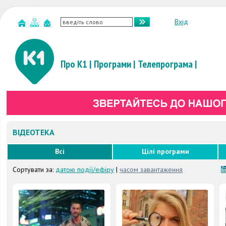
Вхід
Про К1
|
Програми
|
Телепрограма
|
ВІДЕОТЕКА
Всі
Цілі програми
Сортувати за:
датою події/ефіру
|
часом завантаження