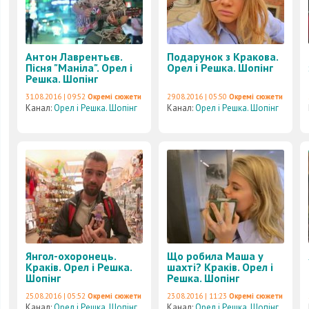
Антон Лаврентьєв.
Подарунок з Кракова.
Пісня "Маніла". Орел і
Орел і Решка. Шопінг
Решка. Шопінг
31.08.2016 | 09:52
Окремі сюжети
29.08.2016 | 05:50
Окремі сюжети
Канал:
Орел і Решка. Шопінг
Канал:
Орел і Решка. Шопінг
Янгол-охоронець.
Що робила Маша у
Краків. Орел і Решка.
шахті? Краків. Орел і
Шопінг
Решка. Шопінг
25.08.2016 | 05:52
Окремі сюжети
23.08.2016 | 11:23
Окремі сюжети
Канал:
Орел і Решка. Шопінг
Канал:
Орел і Решка. Шопінг