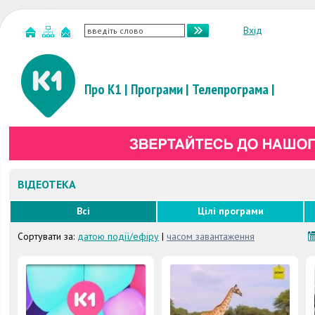
Вхід
Про К1
|
Програми
|
Телепрограма
|
ВІДЕОТЕКА
Всі
Цілі програми
Сортувати за:
датою події/ефіру
|
часом завантаження