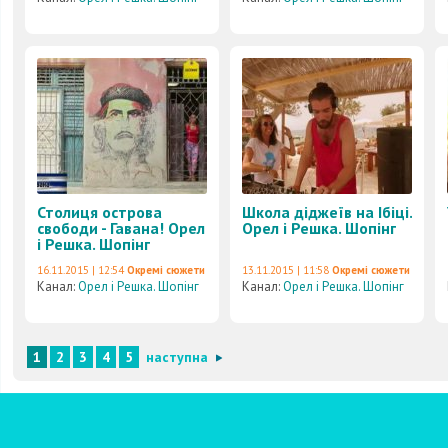
Столиця острова
Школа діджеїв на Ібіці.
свободи - Гавана! Орел
Орел і Решка. Шопінг
і Решка. Шопінг
16.11.2015 | 12:54
Окремі сюжети
13.11.2015 | 11:58
Окремі сюжети
Канал:
Орел і Решка. Шопінг
Канал:
Орел і Решка. Шопінг
1
2
3
4
5
наступна