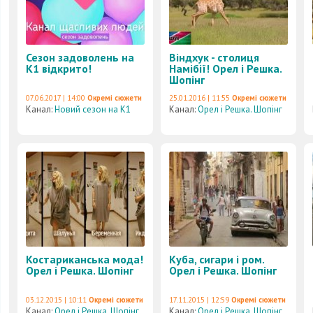
Сезон задоволень на
Віндхук - столиця
К1 відкрито!
Намібії! Орел і Решка.
Шопінг
07.06.2017 | 14:00
Окремі сюжети
25.01.2016 | 11:55
Окремі сюжети
Канал:
Новий сезон на К1
Канал:
Орел і Решка. Шопінг
Костариканська мода!
Куба, сигари і ром.
Орел і Решка. Шопінг
Орел і Решка. Шопінг
03.12.2015 | 10:11
Окремі сюжети
17.11.2015 | 12:59
Окремі сюжети
Канал:
Орел і Решка. Шопінг
Канал:
Орел і Решка. Шопінг