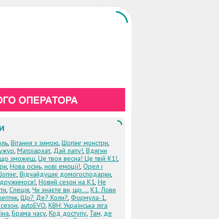
И
оль
,
Вітання з зимою
,
Шопінг монстри
,
ужур
,
Матріархат
,
Дай лапу!
,
Вдягни
кщо зможеш
,
Це твоя весна! Це твій К1!
,
три
,
Нова осінь, нові емоції!
,
Орел і
Шопінг
,
Відчайдушні домогосподарки
,
дружимося!
,
Новий сезон на К1
,
Не
ти
,
Спеція
,
Чи знаєте ви, що...
,
К1. Лови
кептик
,
Що? Де? Коли?
,
Формула-1
,
 сезон
,
autoEVO
,
КВН: Українська ліга
їна
,
Брама часу
,
Код доступу
,
Там, де