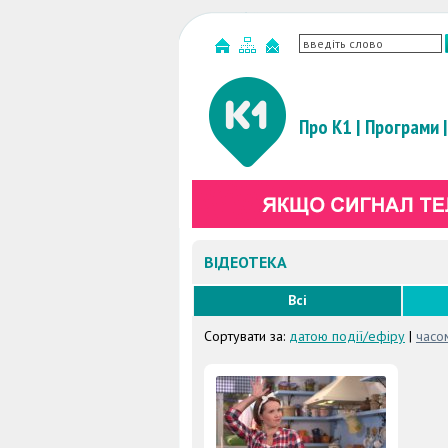
Про К1
|
Програми
|
ВІДЕОТЕКА
Всі
Сортувати за:
датою події/ефіру
|
часо