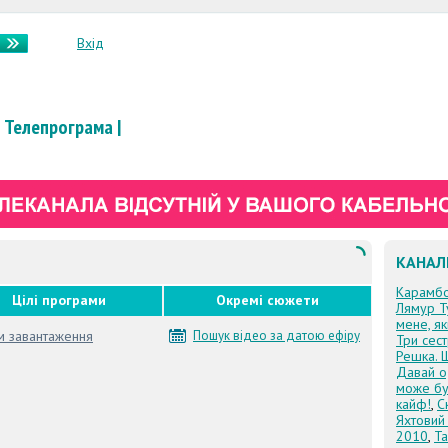
Вхід
Телепрограма
|
КАНАЛ
Карамб
Цілі програми
Окремі сюжети
Лямур Т
мене, я
м завантаження
Пошук відео за датою ефіру
Три сес
Решка. 
Давай о
може бу
кайф!
,
С
Яхтовий
2010
,
Та