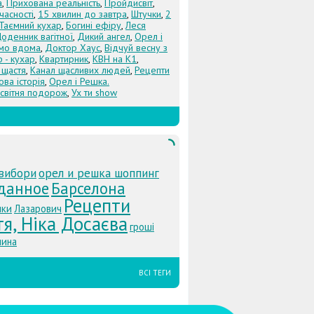
а
,
Прихована реальність
,
Пройдисвіт
,
учасності
,
15 хвилин до завтра
,
Штучки
,
2
Таємний кухар
,
Богині ефіру
,
Леся
оденник вагітної
,
Дикий ангел
,
Орел і
Їмо вдома
,
Доктор Хаус
,
Відчуй весну з
 - кухар
,
Квартирник
,
КВН на К1
,
 щастя
,
Канал щасливих людей
,
Рецепти
ова історія
,
Орел і Решка.
світня подорож
,
Ух ти show
вибори
орел и решка шоппинг
данное
Барселона
Рецепти
нки
Лазарович
я, Ніка Досаєва
гроші
лина
ВСІ ТЕГИ