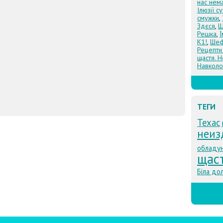
нас нем
Ілюзії с
смужки
,
Здєся
,
Щ
Решка
,
К1!
,
Шеф
Рецепти
щастя. Н
Навколо
ТЕГИ
Техас
неиз
обладу
щаст
Біла до