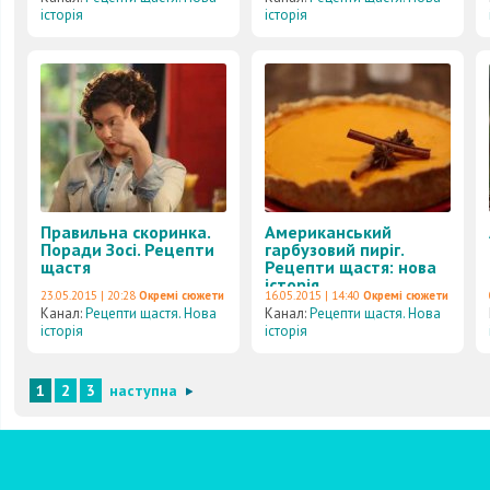
історія
історія
Правильна скоринка.
Американський
Поради Зосі. Рецепти
гарбузовий пиріг.
щастя
Рецепти щастя: нова
історія.
23.05.2015 | 20:28
Окремі сюжети
16.05.2015 | 14:40
Окремі сюжети
Канал:
Рецепти щастя. Нова
Канал:
Рецепти щастя. Нова
історія
історія
1
2
3
наступна