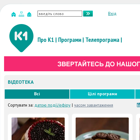
Вхід
Про К1
|
Програми
|
Телепрограма
|
ВІДЕОТЕКА
Всі
Цілі програми
Сортувати за:
датою події/ефіру
|
часом завантаження