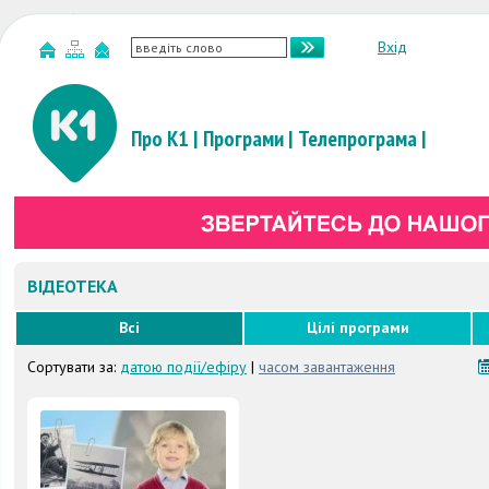
Вхід
Про К1
|
Програми
|
Телепрограма
|
ВІДЕОТЕКА
Всі
Цілі програми
Сортувати за:
датою події/ефіру
|
часом завантаження