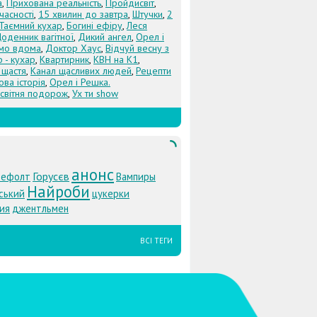
а
,
Прихована реальність
,
Пройдисвіт
,
учасності
,
15 хвилин до завтра
,
Штучки
,
2
Таємний кухар
,
Богині ефіру
,
Леся
оденник вагітної
,
Дикий ангел
,
Орел і
Їмо вдома
,
Доктор Хаус
,
Відчуй весну з
 - кухар
,
Квартирник
,
КВН на К1
,
 щастя
,
Канал щасливих людей
,
Рецепти
ова історія
,
Орел і Решка.
світня подорож
,
Ух ти show
анонс
Горусєв
ефолт
Вампиры
Найроби
ський
цукерки
ия
джентльмен
ВСІ ТЕГИ