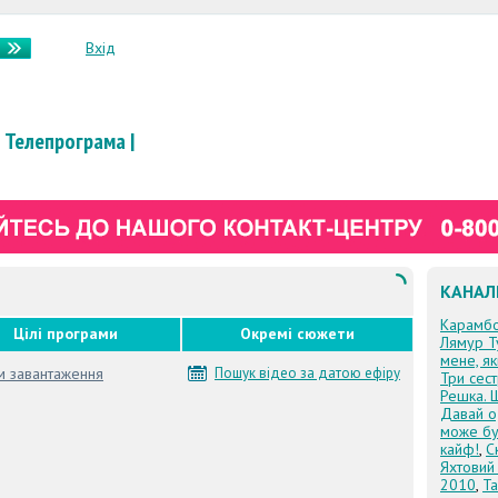
Вхід
Телепрограма
|
КАНАЛ
Карамб
Цілі програми
Окремі сюжети
Лямур Т
мене, я
м завантаження
Пошук відео за датою ефіру
Три сес
Решка. 
Давай о
може бу
кайф!
,
С
Яхтовий
2010
,
Та