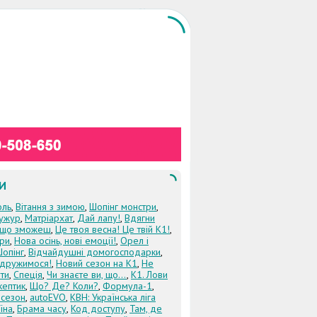
И
оль
,
Вітання з зимою
,
Шопінг монстри
,
ужур
,
Матріархат
,
Дай лапу!
,
Вдягни
кщо зможеш
,
Це твоя весна! Це твій К1!
,
три
,
Нова осінь, нові емоції!
,
Орел і
Шопінг
,
Відчайдушні домогосподарки
,
дружимося!
,
Новий сезон на К1
,
Не
ти
,
Спеція
,
Чи знаєте ви, що...
,
К1. Лови
кептик
,
Що? Де? Коли?
,
Формула-1
,
 сезон
,
autoEVO
,
КВН: Українська ліга
їна
,
Брама часу
,
Код доступу
,
Там, де