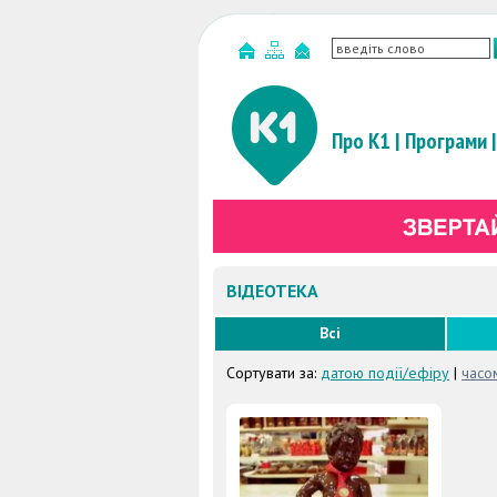
Про К1
|
Програми
|
ВІДЕОТЕКА
Всі
Сортувати за:
датою події/ефіру
|
часо