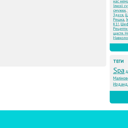
нас нем
Ілюзії с
смужки
,
Здєся
,
Щ
Решка
,
К1!
,
Шеф
Рецепти
щастя. Н
Навколо
ТЕГИ
Spa
д
Малінов
Ирданд