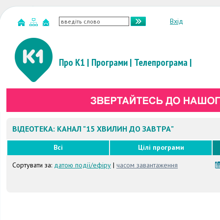
Вхід
Про К1
|
Програми
|
Телепрограма
|
ВІДЕОТЕКА: КАНАЛ "15 ХВИЛИН ДО ЗАВТРА"
Всі
Цілі програми
Сортувати за:
датою події/ефіру
|
часом завантаження