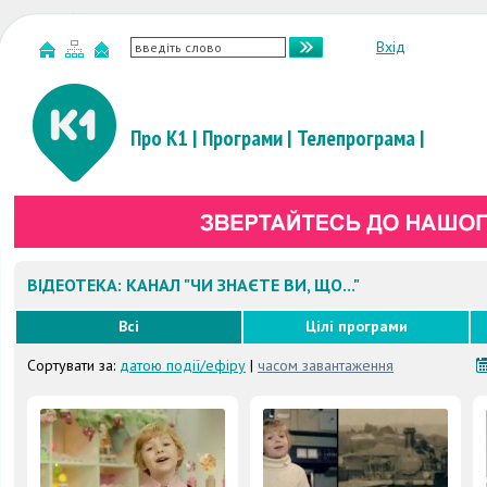
Вхід
Про К1
|
Програми
|
Телепрограма
|
ВІДЕОТЕКА: КАНАЛ "ЧИ ЗНАЄТЕ ВИ, ЩО..."
Всі
Цілі програми
Сортувати за:
датою події/ефіру
|
часом завантаження