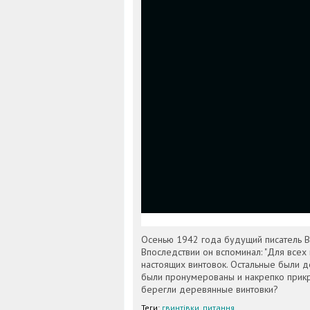
Осенью 1942 года будущий писатель 
Впоследствии он вспоминал: "Для всех
настоящих винтовок. Остальные были д
были пронумерованы и накрепко прикру
берегли деревянные винтовки?
Теги:
гвинтівки
,
питання