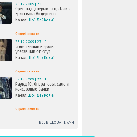
26.12.2009 | 23:08
Орел над дверью отца Ганса
Христиана Андерсена
Канал:
Що? Де? Коли?
Окремі сюжети
26.12.2009 | 23:10
Эгоистичный король,
убегавший от слуг
Канал:
Що? Де? Коли?
Окремі сюжети
05.12.2009 | 22:11
Раунд 10. Операторы, сало и
консервные банки
Канал:
Що? Де? Коли?
Окремі сюжети
ВСЕ ВІДЕО ЗА ТЕГАМИ