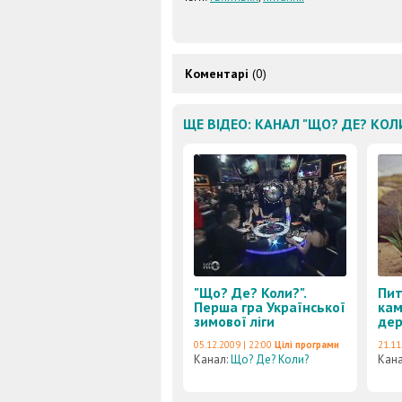
Коментарі
(0)
ЩЕ ВІДЕО: КАНАЛ "ЩО? ДЕ? КОЛ
"Що? Де? Коли?".
Пит
Перша гра Української
кам
зимової ліги
дер
05.12.2009 | 22:00
Цілі програми
21.11
Канал:
Що? Де? Коли?
Кан