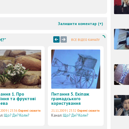
Залишити коментар (
+
)
И?"
ВСЕ ВІДЕО КАНАЛУ
ання 1. Про
Питання 5. Екіпаж
іння та фруктові
грамадського
ева
користування
.2009 | 23:36
Окремі сюжети
21.11.2009 | 23:32
Окремі сюжети
ал:
Що? Де? Коли?
Канал:
Що? Де? Коли?