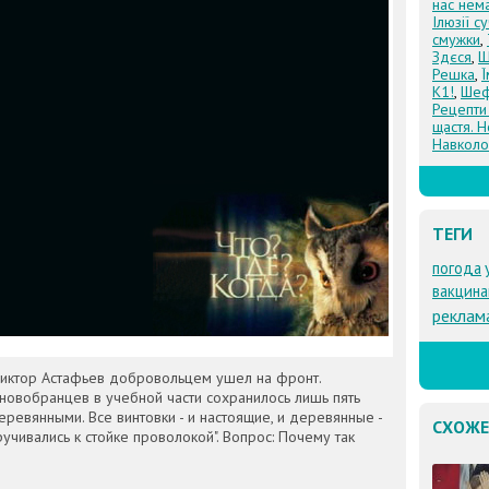
нас нем
Ілюзії с
смужки
,
Здєся
,
Щ
Решка
,
К1!
,
Шеф
Рецепти
щастя. Н
Навколо
ТЕГИ
погода
вакцина
реклам
Виктор Астафьев добровольцем ушел на фронт.
 новобранцев в учебной части сохранилось лишь пять
еревянными. Все винтовки - и настоящие, и деревянные -
СХОЖЕ
чивались к стойке проволокой". Вопрос: Почему так