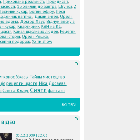
а
,
Прихована реальність
,
Пройдисвіт
,
учасності
,
15 хвилин до завтра
,
Штучки
,
2
Таємний кухар
,
Богині ефіру
,
Леся
оденник вагітної
,
Дикий ангел
,
Орел і
Їмо вдома
,
Доктор Хаус
,
Відчуй весну з
 - кухар
,
Квартирник
,
КВН на К1
,
 щастя
,
Канал щасливих людей
,
Рецепти
ова історія
,
Орел і Решка.
світня подорож
,
Ух ти show
утконос
Ужасы Тайны
мистецтво
ція
рецепти щастя, Ніка Досаєва.
Сиэтл
а
Санта Клаус
фантазії
ВСІ ТЕГИ
 ВІДЕО
05.12.2009 | 22:03