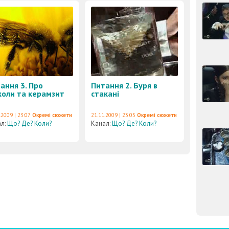
ання 3. Про
Питання 2. Буря в
оли та керамзит
стакані
.2009 | 23:07
Окремі сюжети
21.11.2009 | 23:05
Окремі сюжети
ал:
Що? Де? Коли?
Канал:
Що? Де? Коли?