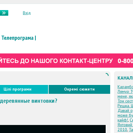
Вхід
Телепрограма
|
КАНАЛ
Карамб
Цілі програми
Окремі сюжети
Лямур Т
мене, я
е деревянные винтовки?
Три сес
Решка. 
Давай о
може бу
кайф!
,
С
Яхтовий
2010
,
Та