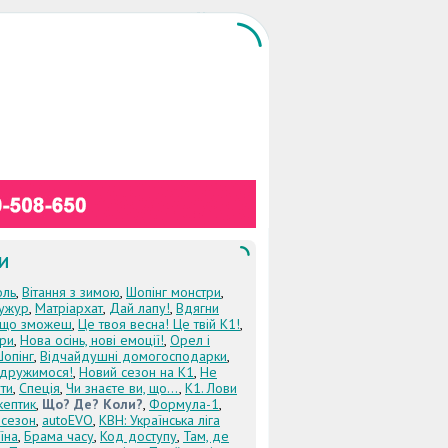
И
оль
,
Вітання з зимою
,
Шопінг монстри
,
ужур
,
Матріархат
,
Дай лапу!
,
Вдягни
кщо зможеш
,
Це твоя весна! Це твій К1!
,
три
,
Нова осінь, нові емоції!
,
Орел і
Шопінг
,
Відчайдушні домогосподарки
,
дружимося!
,
Новий сезон на К1
,
Не
ти
,
Спеція
,
Чи знаєте ви, що...
,
К1. Лови
кептик
,
Що? Де? Коли?
,
Формула-1
,
 сезон
,
autoEVO
,
КВН: Українська ліга
їна
,
Брама часу
,
Код доступу
,
Там, де