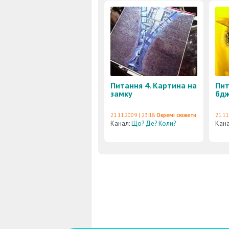
Питання 4. Картина на
Пит
замку
бдж
21.11.2009 | 23:18
Окремі сюжети
21.11
Канал:
Що? Де? Коли?
Кан