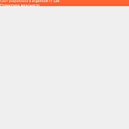
Сайт розроблено в
Argentum IT Lab
Структура власності