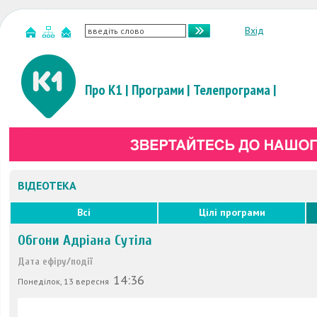
Вхід
Про К1
|
Програми
|
Телепрограма
|
ВІДЕОТЕКА
Всі
Цілі програми
Обгони Адріана Сутіла
Дата ефіру/події
14:36
Понеділок, 13 вересня