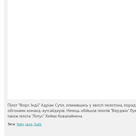
Пілот "Форс Індії" Адріан Сутіл, опинившись у хвості пелотона, пора
обгонами команд-аутсайдерів. Німець обійшов пілотів "Верджін" Лукас
також пілота "Лотус" Хейккі Ковалайнена.
Теги:
Italy
,
race
,
Sutil