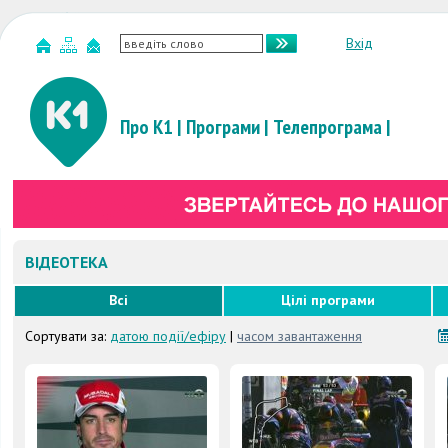
Вхід
Про К1
|
Програми
|
Телепрограма
|
ВІДЕОТЕКА
Всі
Цілі програми
Сортувати за:
датою події/ефіру
|
часом завантаження