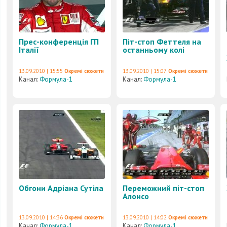
Прес-конференція ГП
Піт-стоп Феттеля на
Італії
останньому колі
13.09.2010 | 15:55
Окремі сюжети
13.09.2010 | 15:07
Окремі сюжети
Канал:
Формула-1
Канал:
Формула-1
Обгони Адріана Сутіла
Переможний піт-стоп
Алонсо
13.09.2010 | 14:36
Окремі сюжети
13.09.2010 | 14:02
Окремі сюжети
Канал:
Формула-1
Канал:
Формула-1