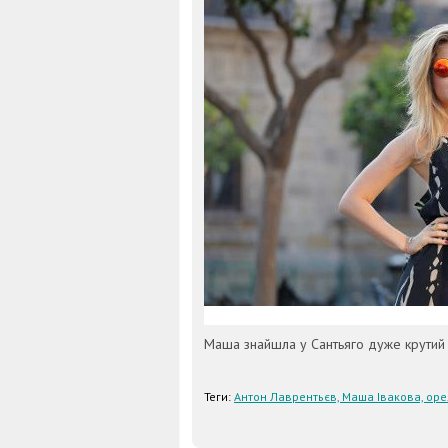
Маша знайшла у Сантьяго дуже крутий р
Теги:
Антон Лаврентьєв, Маша Івакова, оре