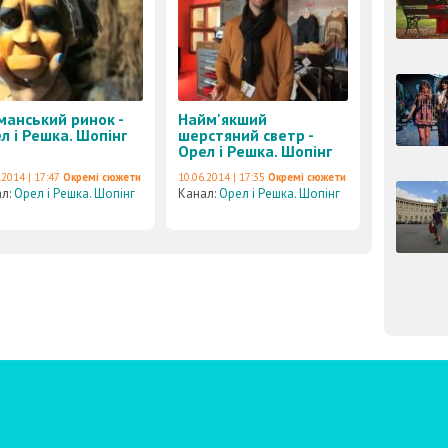
анський ринок -
Найм'якший
л і Решка. Шопінг
шерстяний светр -
Орел і Решка. Шопінг
.2014 | 17:47
Окремі сюжети
10.06.2014 | 17:35
Окремі сюжети
ал:
Орел і Решка. Шопінг
Канал:
Орел і Решка. Шопінг