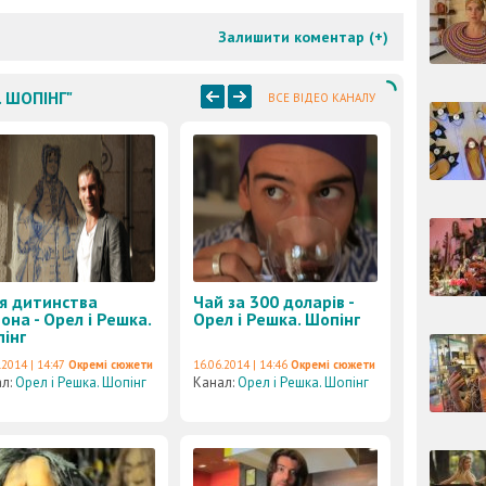
Залишити коментар (
+
)
. ШОПІНГ"
ВСЕ ВІДЕО КАНАЛУ
я дитинства
Чай за 300 доларів -
она - Орел і Решка.
Орел і Решка. Шопінг
інг
.2014 | 14:47
Окремі сюжети
16.06.2014 | 14:46
Окремі сюжети
ал:
Орел і Решка. Шопінг
Канал:
Орел і Решка. Шопінг