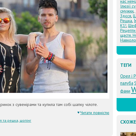
нас нем
Ілюзії с
смужки
,
Здєся
,
Щ
Решка
,
К1!
,
Шеф
Рецепти
щастя. Н
Навколо
ТЕГИ
Орел і 
палуба
W
фани
инок з сувенірами та купила там собі шапку чілоте.
Читати повністю
л та решка, шопінг
СХОЖЕ