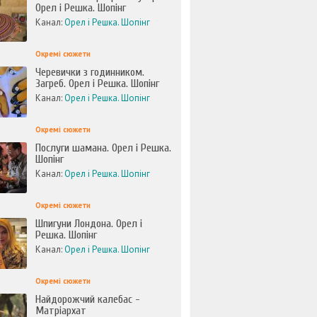
Орел і Решка. Шопінг
Канал:
Орел і Решка. Шопінг
Окремі сюжети
Черевички з годинником.
Загреб. Орел і Решка. Шопінг
Канал:
Орел і Решка. Шопінг
Окремі сюжети
Послуги шамана. Орел і Решка.
Шопінг
Канал:
Орел і Решка. Шопінг
Окремі сюжети
Шпигуни Лондона. Орел і
Решка. Шопінг
Канал:
Орел і Решка. Шопінг
Окремі сюжети
Найдорожчий калебас -
Матріархат