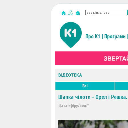
Про К1
|
Програми
|
ВІДЕОТЕКА
Всі
Шапка чілоте - Орел і Решка.
Дата ефіру/події