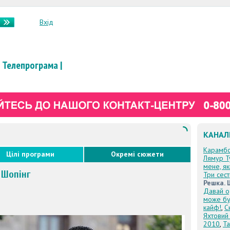
Вхід
Телепрограма
|
КАНАЛ
Карамб
Цілі програми
Окремі сюжети
Лямур Т
мене, я
 Шопінг
Три сес
Решка. 
Давай о
може бу
кайф!
,
С
Яхтовий
2010
,
Та