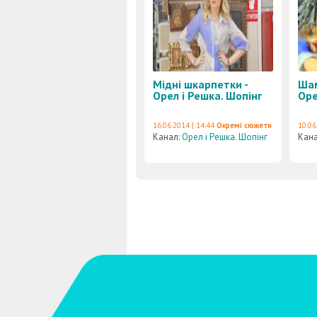
Мідні шкарпетки -
Шам
Орел і Решка. Шопінг
Оре
16.06.2014 | 14:44
Окремі сюжети
10.06
Канал:
Орел і Решка. Шопінг
Кан