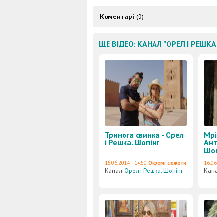
Коментарі
(0)
ЩЕ ВІДЕО: КАНАЛ "ОРЕЛ І РЕШКА
Тринога свинка - Орел
Мрі
і Решка. Шопінг
Ант
Шоп
16.06.2014 | 14:50
Окремі сюжети
16.06
Канал:
Орел і Решка. Шопінг
Кан