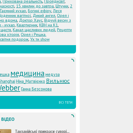
а
,
Прихована реальність
,
Пройдисвіт
,
учасності
,
15 хвилин до завтра
,
Штучки
,
2
Таємний кухар
,
Богині ефіру
,
Леся
оденник вагітної
,
Дикий ангел
,
Орел і
Їмо вдома
,
Доктор Хаус
,
Відчуй весну з
 - кухар
,
Квартирник
,
КВН на К1
,
 щастя
,
Канал щасливих людей
,
Рецепти
ова історія
,
Орел і Решка.
світня подорож
,
Ух ти show
медицина
Решка
медуза
Вильнюс
Shanghai
Ніна_Матвієнко
ebber
Ганна Безсонова
ВСІ ТЕГИ
 ВІДЕО
Танзанійські прикраси суворі...