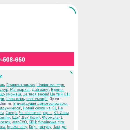
И
оль
,
Вітання з зимою
,
Шопінг монстри
,
ужур
,
Матріархат
,
Дай лапу!
,
Вдягни
кщо зможеш
,
Це твоя весна! Це твій К1!
,
три
,
Нова осінь, нові емоції!
,
Орел і
Шопінг
,
Відчайдушні домогосподарки
,
дружимося!
,
Новий сезон на К1
,
Не
ти
,
Спеція
,
Чи знаєте ви, що...
,
К1. Лови
кептик
,
Що? Де? Коли?
,
Формула-1
,
 сезон
,
autoEVO
,
КВН: Українська ліга
їна
,
Брама часу
,
Код доступу
,
Там, де