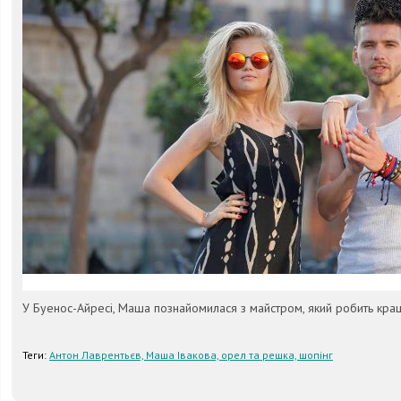
У Буенос-Айресі, Маша познайомилася з майстром, який робить кращі
Теги:
Антон Лаврентьєв, Маша Івакова, орел та решка, шопінг