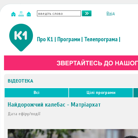
Вхід
Про К1
|
Програми
|
Телепрограма
|
ВІДЕОТЕКА
Всі
Цілі програми
Найдорожчий калебас - Матріархат
Дата ефіру/події