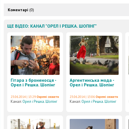
Коментарі
(0)
ЩЕ ВІДЕО: КАНАЛ "ОРЕЛ І РЕШКА. ШОПІНГ"
Гітара з броненосця -
Аргентинська мода -
Орел і Решка. Шопінг
Орел і Решка. Шопінг
23.06.2014 | 13:29
Окремі сюжети
23.06.2014 | 13:06
Окремі сюжети
Канал:
Орел і Решка. Шопінг
Канал:
Орел і Решка. Шопінг