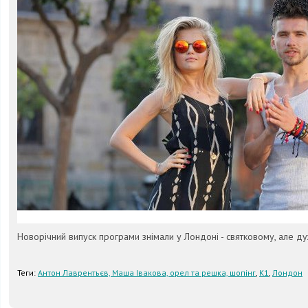
Новорічний випуск програми знімали у Лондоні - святковому, але 
Теги:
Антон Лаврентьєв, Маша Івакова, орел та решка, шопінг
,
К1
,
Лондон