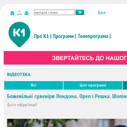
Вхід
Про К1
|
Програми
|
Телепрограма
|
ВІДЕОТЕКА
Всі
Цілі програми
Божевільні сувеніри Лондона. Орел і Решка. Шопін
Дата ефіру/події