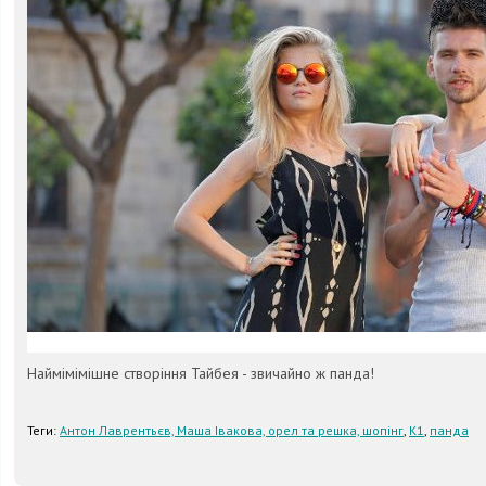
Наймімімішне створіння Тайбея - звичайно ж панда!
Теги:
Антон Лаврентьєв, Маша Івакова, орел та решка, шопінг
,
К1
,
панда