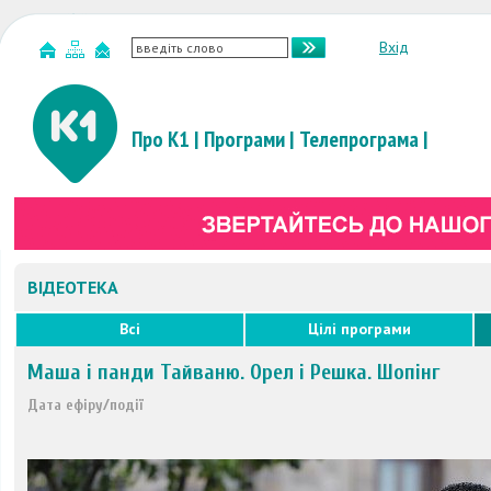
Вхід
Про К1
|
Програми
|
Телепрограма
|
ВІДЕОТЕКА
Всі
Цілі програми
Маша і панди Тайваню. Орел і Решка. Шопінг
Дата ефіру/події