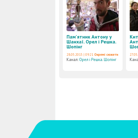
Пам'ятник Антону у
Кит
Шанхаї. Орел і Решка.
Ант
Шопінг
Шоп
28.05.2015 | 09:21
Окремі сюжети
27.05
Канал:
Орел і Решка. Шопінг
Кан