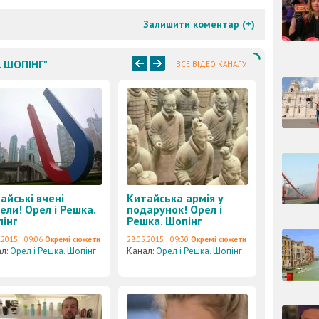
Залишити коментар (
+
)
. ШОПІНГ"
ВСЕ ВІДЕО КАНАЛУ
айські вчені
Китайська армія у
ели! Орел і Решка.
подарунок! Орел і
інг
Решка. Шопінг
.2015 | 09:06
Окремі сюжети
28.05.2015 | 09:30
Окремі сюжети
ал:
Орел і Решка. Шопінг
Канал:
Орел і Решка. Шопінг