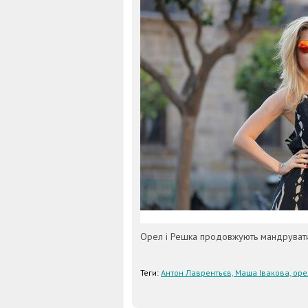
Орел і Решка продовжують мандрувати
Теги:
Антон Лаврентьєв, Маша Івакова, оре