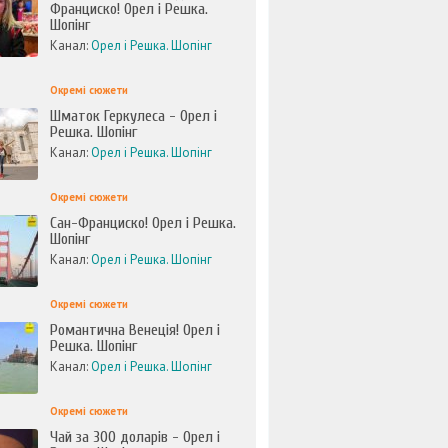
Франциско! Орел і Решка.
Шопінг
Канал:
Орел і Решка. Шопінг
Окремі сюжети
Шматок Геркулеса - Орел і
Решка. Шопінг
Канал:
Орел і Решка. Шопінг
Окремі сюжети
Сан-Франциско! Орел і Решка.
Шопінг
Канал:
Орел і Решка. Шопінг
Окремі сюжети
Романтична Венеція! Орел і
Решка. Шопінг
Канал:
Орел і Решка. Шопінг
Окремі сюжети
Чай за 300 доларів - Орел і