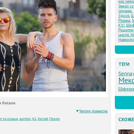
нас нем
Ілюзії с
смужки
,
Здєся
,
Щ
Решка
,
К1!
,
Шеф
Рецепти
щастя. Н
Навколо
ТЕГИ
Senna
Мек
Ейфеле
 Китаєм.
Читати повністю
л та решка, шопінг
,
К1
,
Китай
,
Пекин
СХОЖЕ