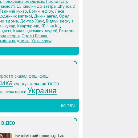
а
,
Прихована реальність
,
Пройдисвіт
,
учасності
,
15 хвилин до завтра
,
Штучки
,
2
Таємний кухар
,
Богині ефіру
,
Леся
оденник вагітної
,
Дикий ангел
,
Орел і
Їмо вдома
,
Доктор Хаус
,
Відчуй весну з
 - кухар
,
Квартирник
,
КВН на К1
,
 щастя
,
Канал щасливих людей
,
Рецепти
ова історія
,
Орел і Решка.
світня подорож
,
Ух ти show
просто сказал
феш-феш
сика
тісто
кус-кус
желатин
Украина
ва вежа
парки
ВСІ ТЕГИ
 ВІДЕО
Безлімітний шоколад Сан-