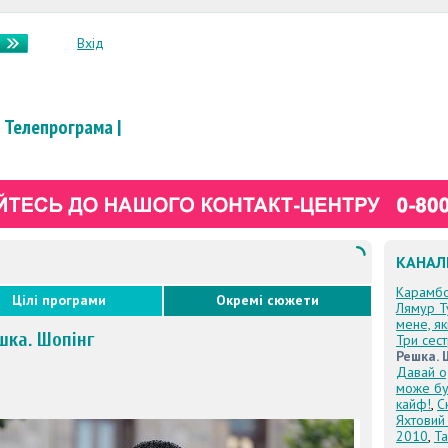
Вхід
Телепрограма
|
КАНАЛ
Карамб
Цілі програми
Окремі сюжети
Лямур Т
мене, я
шка. Шопінг
Три сес
Решка. 
Давай о
може бу
кайф!
,
С
Яхтовий
2010
,
Та