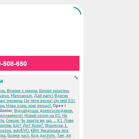
И
оль
,
Вітання з зимою
,
Шопінг монстри
,
ужур
,
Матріархат
,
Дай лапу!
,
Вдягни
кщо зможеш
,
Це твоя весна! Це твій К1!
,
три
,
Нова осінь, нові емоції!
,
Орел і
Шопінг
,
Відчайдушні домогосподарки
,
дружимося!
,
Новий сезон на К1
,
Не
ти
,
Спеція
,
Чи знаєте ви, що...
,
К1. Лови
кептик
,
Що? Де? Коли?
,
Формула-1
,
 сезон
,
autoEVO
,
КВН: Українська ліга
їна
,
Брама часу
,
Код доступу
,
Там, де