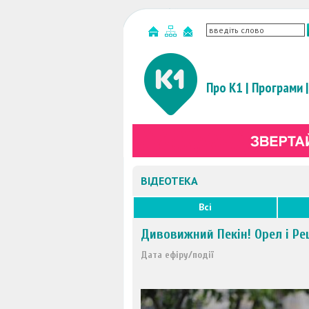
Про К1
|
Програми
|
ВІДЕОТЕКА
Всі
Дивовижний Пекін! Орел і Ре
Дата ефіру/події