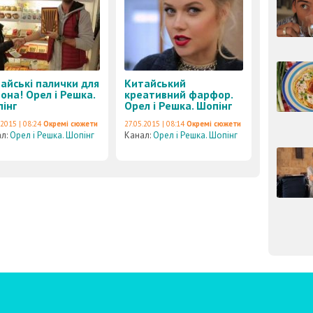
айські палички для
Китайський
она! Орел і Решка.
креативний фарфор.
інг
Орел і Решка. Шопінг
.2015 | 08:24
Окремі сюжети
27.05.2015 | 08:14
Окремі сюжети
ал:
Орел і Решка. Шопінг
Канал:
Орел і Решка. Шопінг