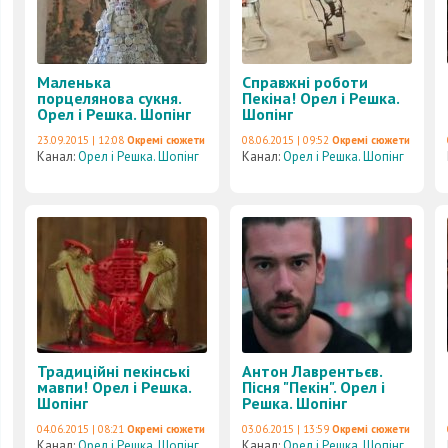
Маленька
Справжні роботи
порцелянова сукня.
Пекіна! Орел і Решка.
Орел і Решка. Шопінг
Шопінг
23.09.2015 | 12:08
Окремі сюжети
08.06.2015 | 09:52
Окремі сюжети
Канал:
Орел і Решка. Шопінг
Канал:
Орел і Решка. Шопінг
Традиційні пекінські
Антон Лаврентьєв.
мавпи! Орел і Решка.
Пісня "Пекін". Орел і
Шопінг
Решка. Шопінг
04.06.2015 | 08:21
Окремі сюжети
03.06.2015 | 13:59
Окремі сюжети
Канал:
Орел і Решка. Шопінг
Канал:
Орел і Решка. Шопінг