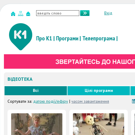
Вхід
Про К1
|
Програми
|
Телепрограма
|
ВІДЕОТЕКА
Всі
Цілі програми
Сортувати за:
датою події/ефіру
|
часом завантаження