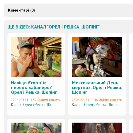
Коментарі
(0)
ЩЕ ВІДЕО: КАНАЛ "ОРЕЛ І РЕШКА. ШОПІНГ"
Навіщо Єгор з'їв
Мексиканський День
перець хабанеро?
мертвих. Орел і Решка.
Орел і Решка. Шопінг
Шопінг
27.04.2016 | 11:52
Окремі сюжети
26.04.2016 | 10:46
Окремі сюжети
Канал:
Орел і Решка. Шопінг
Канал:
Орел і Решка. Шопінг