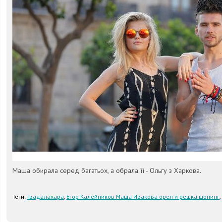
Маша обирала серед багатьох, а обрала її - Ольгу з Харкова.
Теги:
Гвадалахара
,
Егор Калейников Маша Ивакова орел и решка шопинг
,