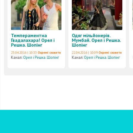
Темпераментна
Одяг мільйонерів.
Гвадалахара! Орел і
Мумбай. Орел і Решка.
Решка. Шопінг
Шопінг
25.04.2016 | 10:33
Окремі сюжети
22.04.2016 | 10:09
Окремі сюжети
Канал:
Орел і Решка. Шопінг
Канал:
Орел і Решка. Шопінг