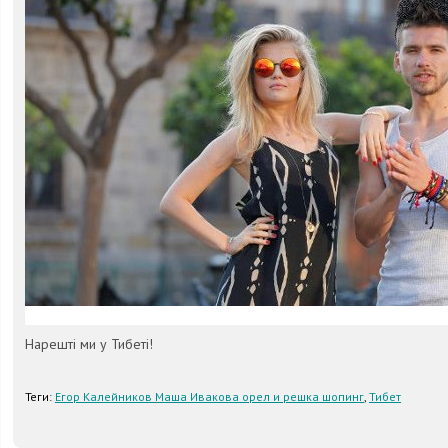
Нарешті ми у Тибеті!
Теги:
Егор Калейников Маша Ивакова орел и решка шопинг
,
Тибет