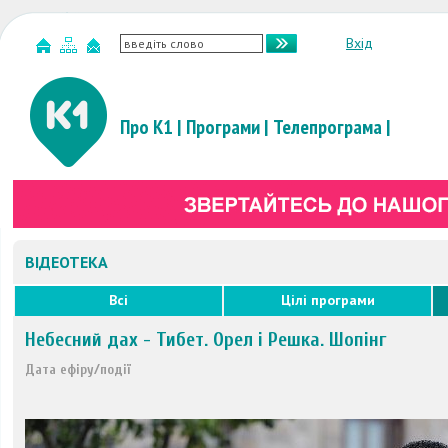
Вхід
Про К1
|
Програми
|
Телепрограма
|
ВІДЕОТЕКА
Всі
Цілі програми
Небесний дах - Тибет. Орел і Решка. Шопінг
Дата ефіру/події