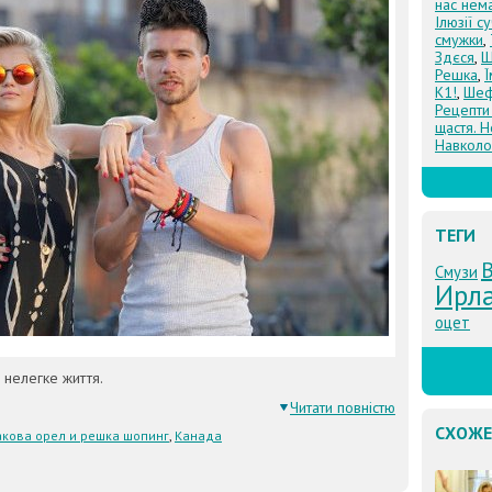
нас нем
Ілюзії с
смужки
,
Здєся
,
Щ
Решка
,
К1!
,
Шеф
Рецепти
щастя. Н
Навколо
ТЕГИ
Смузи
Ирл
оцет
 нелегке життя.
Читати повністю
СХОЖЕ
кова орел и решка шопинг
,
Канада