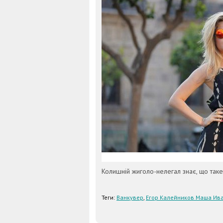
Колишній жиголо-нелегал знає, що таке
Теги:
Ванкувер
,
Егор Калейников Маша Ива