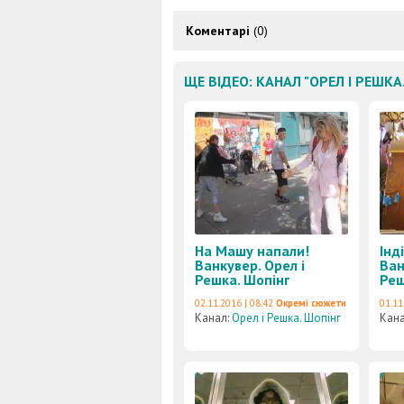
Коментарі
(0)
ЩЕ ВІДЕО: КАНАЛ "ОРЕЛ І РЕШКА
На Машу напали!
Інд
Ванкувер. Орел і
Ван
Решка. Шопінг
Реш
02.11.2016 | 08:42
Окремі сюжети
01.11
Канал:
Орел і Решка. Шопінг
Кан