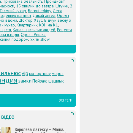
а
,
Прихована реальність
,
Пройдисвіт
,
учасності
,
15 хвилин до завтра
,
Штучки
,
2
Таємний кухар
,
Богині ефіру
,
Леся
оденник вагітної
,
Дикий ангел
,
Орел і
Їмо вдома
,
Доктор Хаус
,
Відчуй весну з
 - кухар
,
Квартирник
,
КВН на К1
,
 щастя
,
Канал щасливих людей
,
Рецепти
ова історія
,
Орел і Решка.
світня подорож
,
Ух ти show
Вильнюс
vip
мотор-шоу
мороз
андия
замки
Пейзажі
шашлык
ВСІ ТЕГИ
 ВІДЕО
Королева латексу - Маша.