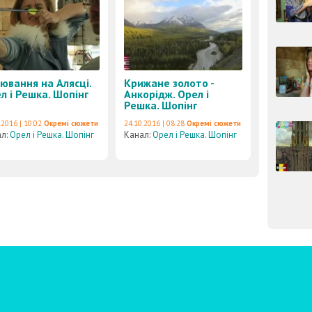
ювання на Алясці.
Крижане золото -
л і Решка. Шопінг
Анкорідж. Орел і
Решка. Шопінг
.2016 | 10:02
Окремі сюжети
24.10.2016 | 08:28
Окремі сюжети
ал:
Орел і Решка. Шопінг
Канал:
Орел і Решка. Шопінг