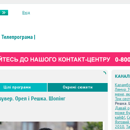
Вхід
Телепрограма
|
КАНАЛ
Карамб
Цілі програми
Окремі сюжети
Лямур Т
мене, я
увер. Орел і Решка. Шопінг
Три сес
Решка. 
Давай о
може бу
кайф!
,
С
Яхтовий
2010
,
Та