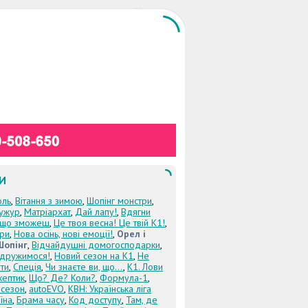
И
оль
,
Вітання з зимою
,
Шопінг монстри
,
ужур
,
Матріархат
,
Дай лапу!
,
Вдягни
кщо зможеш
,
Це твоя весна! Це твій К1!
,
три
,
Нова осінь, нові емоції!
,
Орел і
Шопінг
,
Відчайдушні домогосподарки
,
дружимося!
,
Новий сезон на К1
,
Не
ти
,
Спеція
,
Чи знаєте ви, що...
,
К1. Лови
кептик
,
Що? Де? Коли?
,
Формула-1
,
 сезон
,
autoEVO
,
КВН: Українська ліга
їна
,
Брама часу
,
Код доступу
,
Там, де