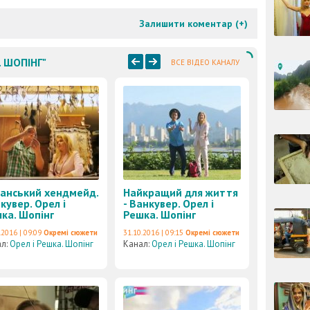
Залишити коментар (
+
)
. ШОПІНГ"
ВСЕ ВІДЕО КАНАЛУ
іанський хендмейд.
Найкращий для життя
кувер. Орел і
- Ванкувер. Орел і
ка. Шопінг
Решка. Шопінг
.2016 | 09:09
Окремі сюжети
31.10.2016 | 09:15
Окремі сюжети
ал:
Орел і Решка. Шопінг
Канал:
Орел і Решка. Шопінг