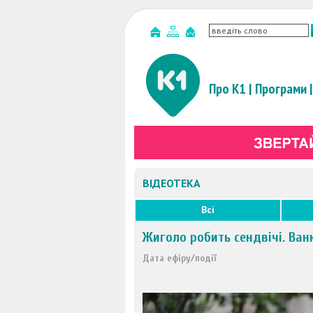
Про К1
|
Програми
|
ВІДЕОТЕКА
Всі
Жиголо робить сендвічі. Ванк
Дата ефіру/події