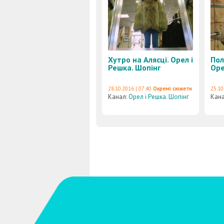
Хутро на Алясці. Орел і
Пол
Решка. Шопінг
Оре
28.10.2016 | 07:40
Окремі сюжети
25.10
Канал:
Орел і Решка. Шопінг
Кан