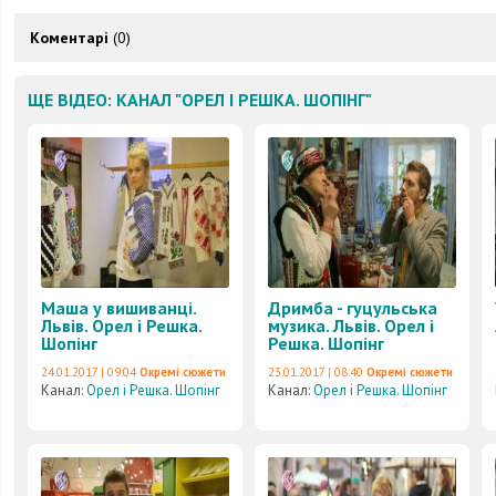
Коментарі
(0)
ЩЕ ВІДЕО: КАНАЛ "ОРЕЛ І РЕШКА. ШОПІНГ"
Маша у вишиванці.
Дримба - гуцульська
Львів. Орел і Решка.
музика. Львів. Орел і
Шопінг
Решка. Шопінг
24.01.2017 | 09:04
Окремі сюжети
23.01.2017 | 08:40
Окремі сюжети
Канал:
Орел і Решка. Шопінг
Канал:
Орел і Решка. Шопінг