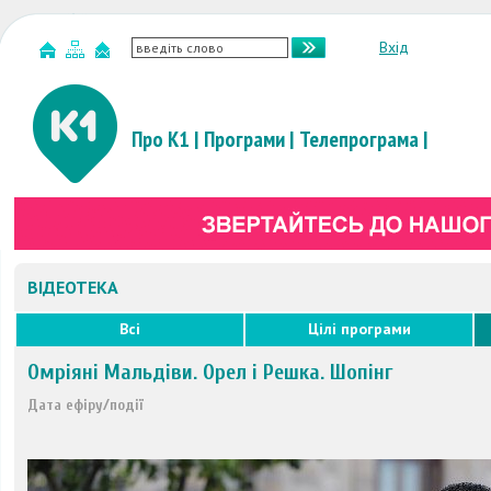
Вхід
Про К1
|
Програми
|
Телепрограма
|
ВІДЕОТЕКА
Всі
Цілі програми
Омріяні Мальдіви. Орел і Решка. Шопінг
Дата ефіру/події