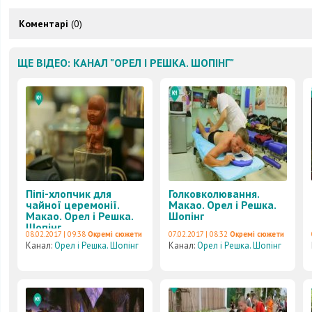
Коментарі
(0)
ЩЕ ВІДЕО: КАНАЛ "ОРЕЛ І РЕШКА. ШОПІНГ"
Піпі-хлопчик для
Голковколювання.
чайної церемонії.
Макао. Орел і Решка.
Макао. Орел і Решка.
Шопінг
Шопінг
08.02.2017 | 09:38
Окремі сюжети
07.02.2017 | 08:32
Окремі сюжети
Канал:
Орел і Решка. Шопінг
Канал:
Орел і Решка. Шопінг