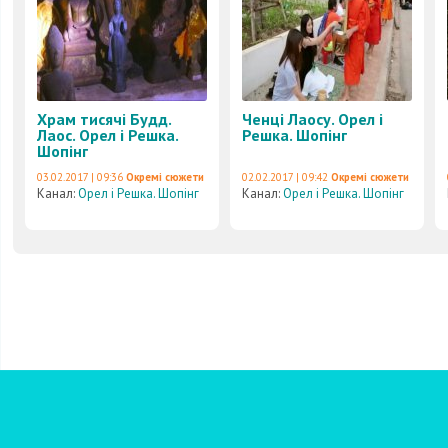
Храм тисячі Будд.
Ченці Лаосу. Орел і
Лаос. Орел і Решка.
Решка. Шопінг
Шопінг
03.02.2017 | 09:36
Окремі сюжети
02.02.2017 | 09:42
Окремі сюжети
Канал:
Орел і Решка. Шопінг
Канал:
Орел і Решка. Шопінг