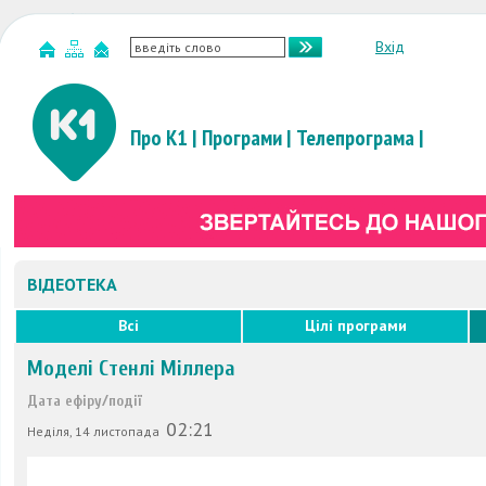
Вхід
Про К1
|
Програми
|
Телепрограма
|
ВІДЕОТЕКА
Всі
Цілі програми
Мoделі Стенлі Міллера
Дата ефіру/події
02:21
Неділя, 14 листопада