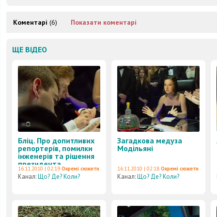
Коментарі
(6)
Показати коментарі
ЩЕ ВІДЕО
Бліц. Про допитливих
Загадкова медуза
репортерів, помилки
Модільяні
інженерів та рішення
президента
16.11.2010 | 02:19
Окремі сюжети
16.11.2010 | 02:18
Окремі сюжети
Канал:
Що? Де? Коли?
Канал:
Що? Де? Коли?