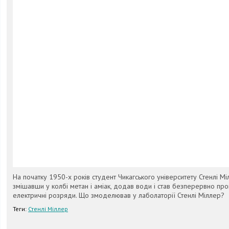
На початку 1950-х років студент Чикагського університету Стенлі Мі
змішавши у колбі метан і аміак, додав води і став безперервно пр
електричні розряди. Що змоделював у лаболаторії Стенлі Міллер?
Теги:
Стенлі Міллер