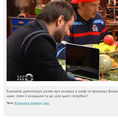
Бахматов демонструє ролик про коханця у шафі та провокує Вольнов
шанс стати її коханцем та що для цього потрібно?
Теги:
Вольнова
,
коханці
,
секс