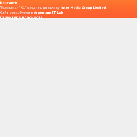
Контакти
Телеканал "К1" входить до складу
Inter Media Group Limited
Сайт розроблено в
Argentum IT Lab
Структура власності