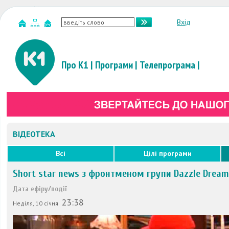
Вхід
Про К1
|
Програми
|
Телепрограма
|
ВІДЕОТЕКА
Всі
Цілі програми
Short star news з фронтменом групи Dazzle Dream
Дата ефіру/події
23:38
Неділя, 10 січня