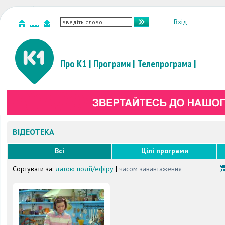
Вхід
Про К1
|
Програми
|
Телепрограма
|
ВІДЕОТЕКА
Всі
Цілі програми
Сортувати за:
датою події/ефіру
|
часом завантаження