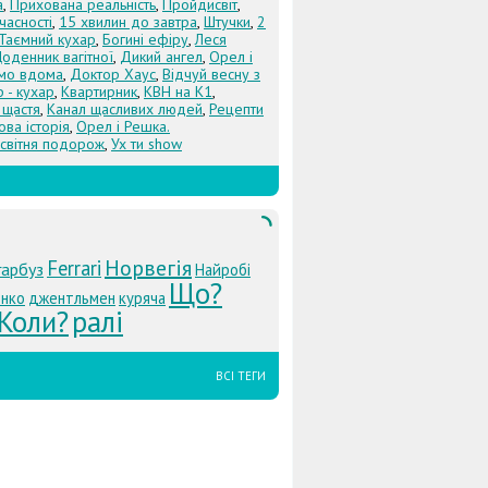
а
,
Прихована реальність
,
Пройдисвіт
,
учасності
,
15 хвилин до завтра
,
Штучки
,
2
Таємний кухар
,
Богині ефіру
,
Леся
оденник вагітної
,
Дикий ангел
,
Орел і
Їмо вдома
,
Доктор Хаус
,
Відчуй весну з
 - кухар
,
Квартирник
,
КВН на К1
,
 щастя
,
Канал щасливих людей
,
Рецепти
ова історія
,
Орел і Решка.
світня подорож
,
Ух ти show
Норвегія
Ferrari
гарбуз
Найробі
Що?
енко
джентльмен
куряча
Коли?
ралі
ВСІ ТЕГИ