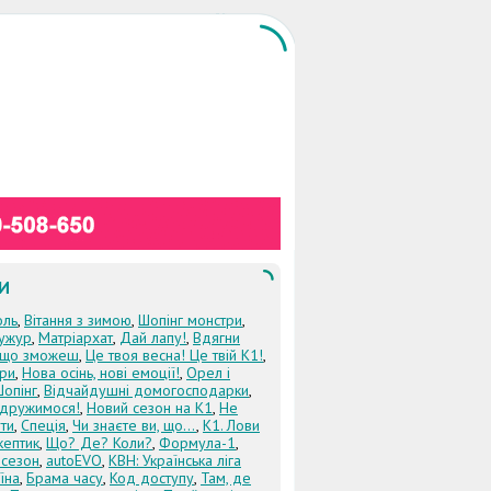
И
оль
,
Вітання з зимою
,
Шопінг монстри
,
ужур
,
Матріархат
,
Дай лапу!
,
Вдягни
кщо зможеш
,
Це твоя весна! Це твій К1!
,
три
,
Нова осінь, нові емоції!
,
Орел і
Шопінг
,
Відчайдушні домогосподарки
,
дружимося!
,
Новий сезон на К1
,
Не
ти
,
Спеція
,
Чи знаєте ви, що...
,
К1. Лови
кептик
,
Що? Де? Коли?
,
Формула-1
,
 сезон
,
autoEVO
,
КВН: Українська ліга
їна
,
Брама часу
,
Код доступу
,
Там, де