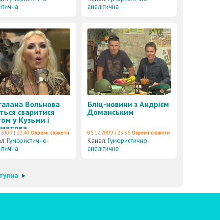
ітична
аналітична
талана Вольнова
Бліц-новини з Андрієм
ться сваритися
Доманським
ом у Кузьми і
хматова
.2009 | 23:40
Окремі сюжети
06.12.2009 | 23:36
Окремі сюжети
ал:
Гумористично-
Канал:
Гумористично-
ітична
аналітична
тупна