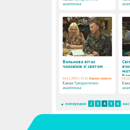
аналітична
анал
Вольнова вітає
Сві
чоловіків зі святом
вчи
мат
Ба
06.12.2009 | 23:41
Окремі сюжети
06.12
Канал:
Гумористично-
Кан
аналітична
анал
попередня
2
3
4
5
6
нас