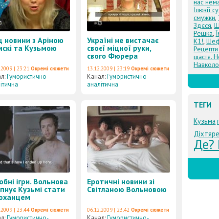
нас нем
Ілюзії с
смужки
,
Здєся
,
Щ
Решка
,
ц новини з Аріною
Україні не вистачає
К1!
,
Шеф
скі та Кузьмою
своєї міцної руки,
Рецепти
свого Фюрера
щастя. Н
Навколо
.2009 | 23:21
Окремі сюжети
13.12.2009 | 23:19
Окремі сюжети
ал:
Гумористично-
Канал:
Гумористично-
ітична
аналітична
ТЕГИ
Кузьма
Діхтяр
Де? 
бні ігри. Вольнова
Еротичні новини зі
пнує Кузьмі стати
Світланою Вольновою
коханцем
.2009 | 23:44
Окремі сюжети
06.12.2009 | 23:42
Окремі сюжети
ал:
Гумористично-
Канал:
Гумористично-