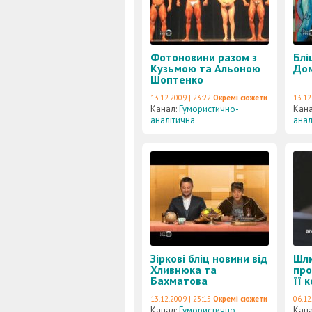
Фотоновини разом з
Блі
Кузьмою та Альоною
Дом
Шоптенко
13.12.2009 | 23:22
Окремі сюжети
13.12
Канал:
Гумористично-
Кан
аналітична
анал
Зіркові бліц новини від
Шлю
Хливнюка та
про
Бахматова
її 
13.12.2009 | 23:15
Окремі сюжети
06.12
Канал:
Гумористично-
Кан