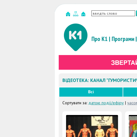
Про К1
|
Програми
|
ВІДЕОТЕКА: КАНАЛ "ГУМОРИСТ
Всі
Сортувати за:
датою події/ефіру
|
часо