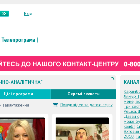
Вхід
Телепрограма
|
ИЧНО-АНАЛІТИЧНА"
КАНАЛ
Карамб
Цілі програми
Окремі сюжети
Лямур Т
мене, я
м завантаження
Пошук відео за датою ефіру
Три сес
Решка. 
Давай о
може бу
кайф!
,
С
Яхтовий
2010
,
Та