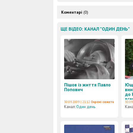
Коментарі
(0)
ЩЕ ВІДЕО: КАНАЛ "ОДИН ДЕНЬ"
Пішов із життя Павло
Юще
Попович
вин
до 
все
30.09.2009 | 21:12
Окремі сюжети
30.09
обг
Канал:
Один день
Кан