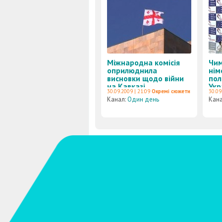
Міжнародна комісія
Чим
оприлюднила
нім
висновки щодо війни
пол
на Кавказі
Укр
30.09.2009 | 21:09
Окремі сюжети
30.09
Канал:
Один день
Кан