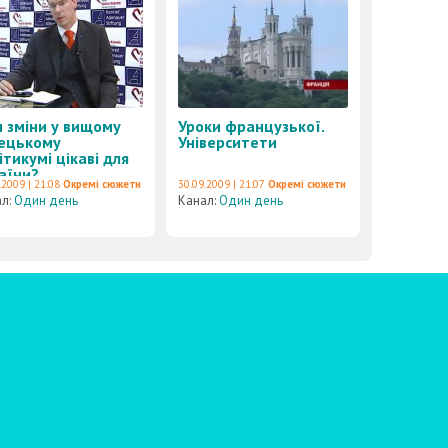
 зміни у вищому
Уроки французької.
ецькому
Університети
ітикумі цікаві для
аїни?
.2009 | 21:08
Окремі сюжети
30.09.2009 | 21:07
Окремі сюжети
ал:
Один день
Канал:
Один день