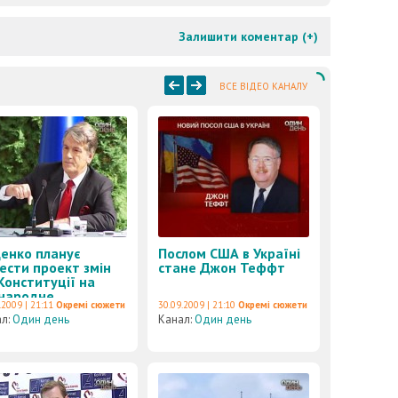
Залишити коментар (
+
)
ВСЕ ВІДЕО КАНАЛУ
нко планує
Послом США в Україні
ести проект змін
стане Джон Теффт
Конституції на
народне
.2009 | 21:11
Окремі сюжети
30.09.2009 | 21:10
Окремі сюжети
оворення
ал:
Один день
Канал:
Один день