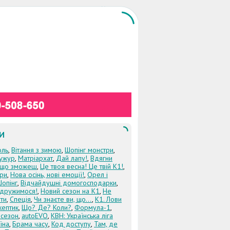
И
оль
,
Вітання з зимою
,
Шопінг монстри
,
ужур
,
Матріархат
,
Дай лапу!
,
Вдягни
кщо зможеш
,
Це твоя весна! Це твій К1!
,
три
,
Нова осінь, нові емоції!
,
Орел і
Шопінг
,
Відчайдушні домогосподарки
,
дружимося!
,
Новий сезон на К1
,
Не
ти
,
Спеція
,
Чи знаєте ви, що...
,
К1. Лови
кептик
,
Що? Де? Коли?
,
Формула-1
,
 сезон
,
autoEVO
,
КВН: Українська ліга
їна
,
Брама часу
,
Код доступу
,
Там, де