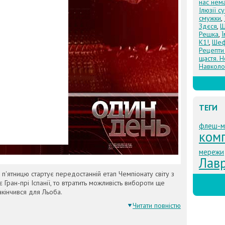
нас нем
Ілюзії с
смужки
,
Здєся
,
Щ
Решка
,
К1!
,
Шеф
Рецепти
щастя. Н
Навколо
ТЕГИ
флеш-м
комп
мережи
Лав
 п'ятницю стартує передостанній етап Чемпіонату світу з
 Гран-прі Іспанії, то втратить можливість вибороти ще
кінчився для Льоба.
Читати повністю