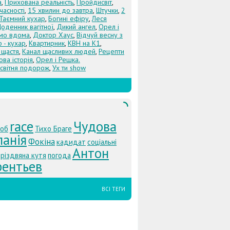
а
,
Прихована реальність
,
Пройдисвіт
,
учасності
,
15 хвилин до завтра
,
Штучки
,
2
Таємний кухар
,
Богині ефіру
,
Леся
оденник вагітної
,
Дикий ангел
,
Орел і
Їмо вдома
,
Доктор Хаус
,
Відчуй весну з
 - кухар
,
Квартирник
,
КВН на К1
,
 щастя
,
Канал щасливих людей
,
Рецепти
ова історія
,
Орел і Решка.
світня подорож
,
Ух ти show
race
Чудова
об
Тихо Браге
анія
Фокіна
кадидат
соціальні
Антон
різдвяна кутя
погода
рентьев
ВСІ ТЕГИ