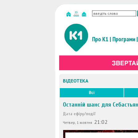
Про К1
|
Програми
|
ВІДЕОТЕКА
Всі
Останній шанс для Себастья
Дата ефіру/події
21:02
Четвер, 1 жовтня