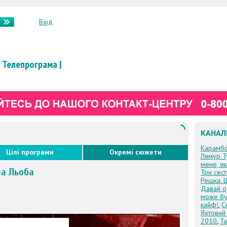
Вхід
Телепрограма
|
КАНАЛ
Карамб
Цілі програми
Окремі сюжети
Лямур Т
мене, я
на Льоба
Три сес
Решка. 
Давай о
може бу
кайф!
,
С
Яхтовий
2010
,
Та