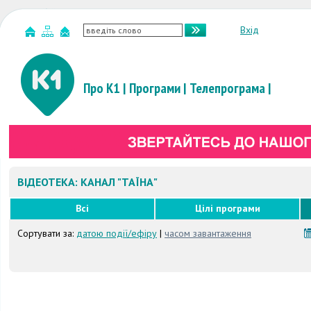
Вхід
Про К1
|
Програми
|
Телепрограма
|
ВІДЕОТЕКА: КАНАЛ "ТАЇНА"
Всі
Цілі програми
Сортувати за:
датою події/ефіру
|
часом завантаження