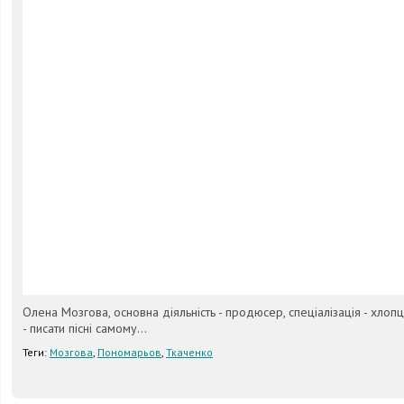
Олена Мозгова, основна діяльність - продюсер, спеціалізація - хлопц
- писати пісні самому...
Теги:
Мозгова
,
Пономарьов
,
Ткаченко