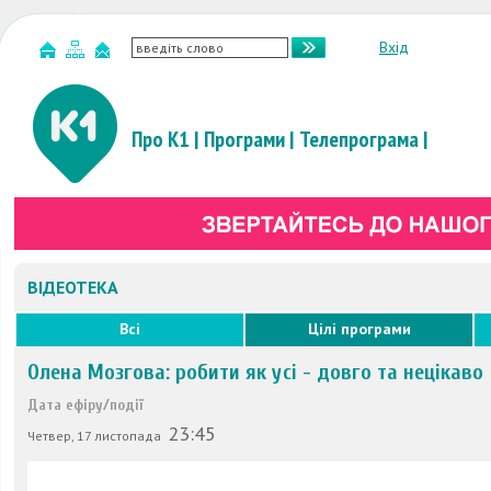
Вхід
Про К1
|
Програми
|
Телепрограма
|
ВІДЕОТЕКА
Всі
Цілі програми
Олена Мозгова: робити як усі - довго та нецікаво
Дата ефіру/події
23:45
Четвер, 17 листопада