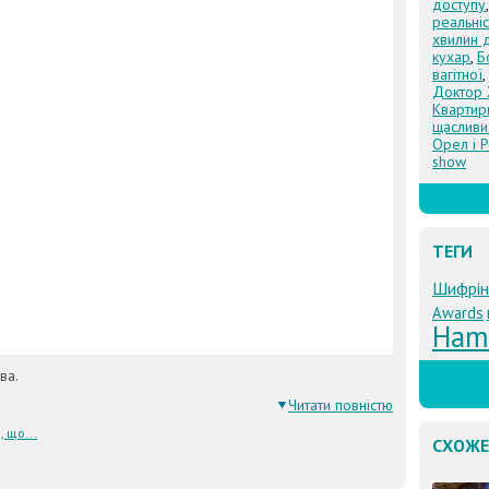
доступу
реальніс
хвилин 
кухар
,
Б
вагітної
,
Доктор 
Квартир
щасливи
Орел і 
show
ТЕГИ
Шифрін
Awards
Ham
ва.
Читати повністю
, що...
СХОЖЕ