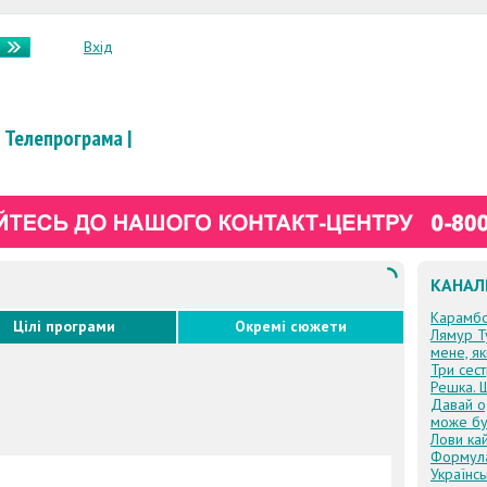
Вхід
Телепрограма
|
КАНАЛ
Карамб
Цілі програми
Окремі сюжети
Лямур Т
мене, я
Три сес
Решка. 
Давай о
може бу
Лови ка
Формул
Українсь