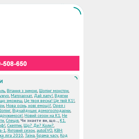
И
оль
,
Вітання з зимою
,
Шопінг монстри
,
ужур
,
Матріархат
,
Дай лапу!
,
Вдягни
кщо зможеш
,
Це твоя весна! Це твій К1!
,
три
,
Нова осінь, нові емоції!
,
Орел і
Шопінг
,
Відчайдушні домогосподарки
,
дружимося!
,
Новий сезон на К1
,
Не
ти
,
Спеція
,
Чи знаєте ви, що...
,
К1.
йф!
,
Скептик
,
Що? Де? Коли?
,
а-1
,
Яхтовий сезон
,
autoEVO
,
КВН:
ка ліга 2010
,
Таїна
,
Брама часу
,
Код