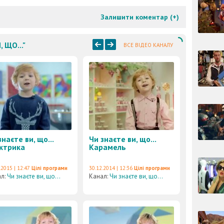
Залишити коментар (
+
)
 ЩО..."
ВСЕ ВІДЕО КАНАЛУ
знаєте ви, що...
Чи знаєте ви, що...
ктрика
Карамель
.2015 | 12:47
Цілі програми
30.12.2014 | 12:36
Цілі програми
ал:
Чи знаєте ви, що...
Канал:
Чи знаєте ви, що...