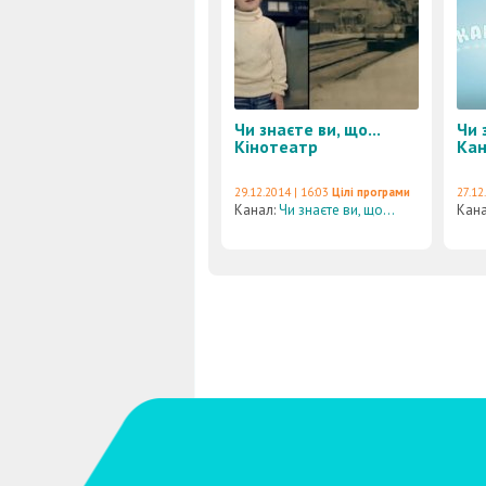
Чи знаєте ви, що...
Чи 
Кінотеатр
Ка
29.12.2014 | 16:03
Цілі програми
27.12
Канал:
Чи знаєте ви, що...
Кан