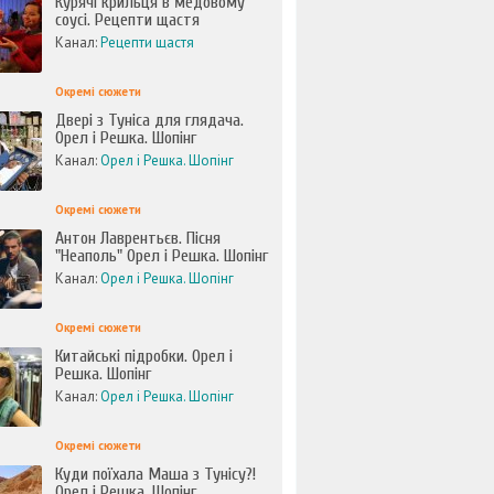
Курячі крильця в медовому
соусі. Рецепти щастя
Канал:
Рецепти щастя
Окремі сюжети
Двері з Туніса для глядача.
Орел і Решка. Шопінг
Канал:
Орел і Решка. Шопінг
Окремі сюжети
Антон Лаврентьєв. Пісня
"Неаполь" Орел і Решка. Шопінг
Канал:
Орел і Решка. Шопінг
Окремі сюжети
Китайські підробки. Орел і
Решка. Шопінг
Канал:
Орел і Решка. Шопінг
Окремі сюжети
Куди поїхала Маша з Тунісу?!
Орел і Решка. Шопінг