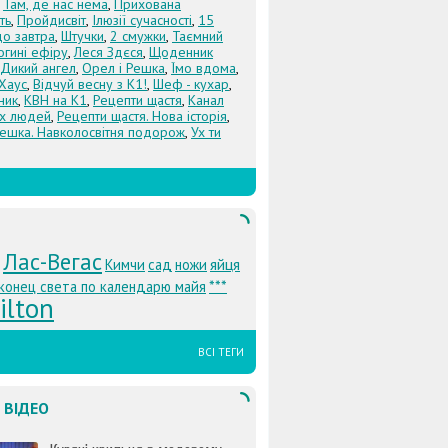
,
Там, де нас нема
,
Прихована
ть
,
Пройдисвіт
,
Ілюзії сучасності
,
15
до завтра
,
Штучки
,
2 смужки
,
Таємний
огині ефіру
,
Леся Здєся
,
Щоденник
Дикий ангел
,
Орел і Решка
,
Їмо вдома
,
Хаус
,
Відчуй весну з К1!
,
Шеф - кухар
,
ник
,
КВН на К1
,
Рецепти щастя
,
Канал
х людей
,
Рецепти щастя. Нова історія
,
Решка. Навколосвітня подорож
,
Ух ти
Лас-Вегас
яйця
Кимчи
сад
ножи
***
конец света по календарю майя
ilton
ВСІ ТЕГИ
 ВІДЕО