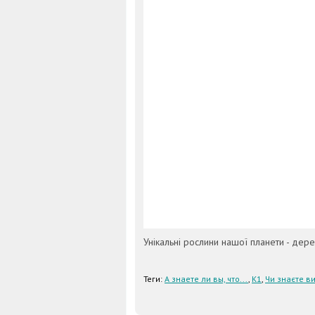
Унікальні рослини нашої планети - дере
Теги:
А знаете ли вы, что...
,
К1
,
Чи знаєте ви