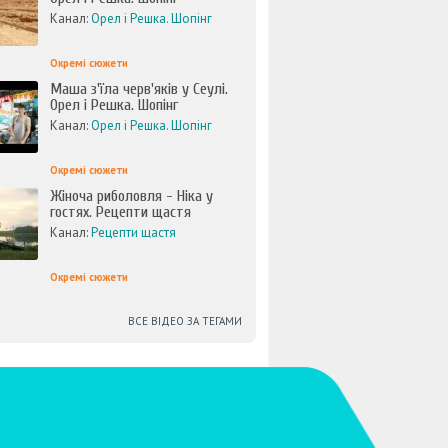
Канал:
Орел і Решка. Шопінг
Окремі сюжети
Маша з'їла черв'яків у Сеулі.
Орел і Решка. Шопінг
Канал:
Орел і Решка. Шопінг
Окремі сюжети
Жіноча риболовля - Ніка у
гостях. Рецепти щастя
Канал:
Рецепти щастя
Окремі сюжети
ВСЕ ВІДЕО ЗА ТЕГАМИ